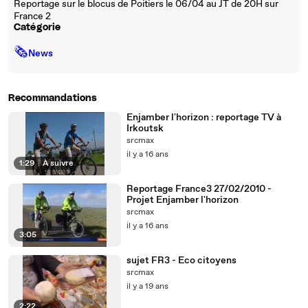
Reportage sur le blocus de Poitiers le 06/04 au JT de 20H sur
France 2
Catégorie
🗞
News
Recommandations
Enjamber l'horizon : reportage TV à
Irkoutsk
srcmax
il y a 16 ans
1:29
|
À suivre
Reportage France3 27/02/2010 -
Projet Enjamber l'horizon
srcmax
il y a 16 ans
3:05
sujet FR3 - Eco citoyens
srcmax
il y a 19 ans
2:22