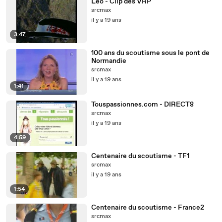
Leo - Clip des VRP
srcmax
il y a 19 ans
3:47
100 ans du scoutisme sous le pont de
Normandie
srcmax
il y a 19 ans
1:41
Touspassionnes.com - DIRECT8
srcmax
il y a 19 ans
4:59
Centenaire du scoutisme - TF1
srcmax
il y a 19 ans
1:54
Centenaire du scoutisme - France2
srcmax