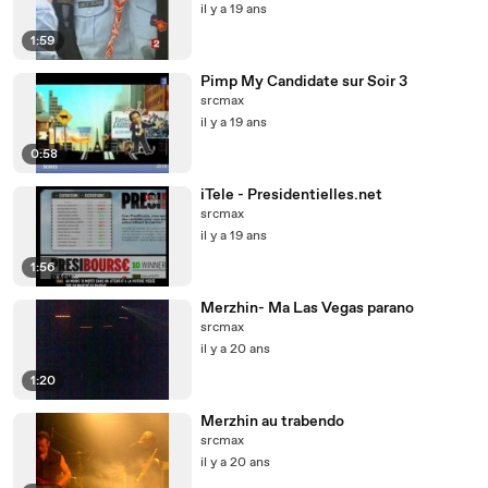
il y a 19 ans
1:59
Pimp My Candidate sur Soir 3
srcmax
il y a 19 ans
0:58
iTele - Presidentielles.net
srcmax
il y a 19 ans
1:56
Merzhin- Ma Las Vegas parano
srcmax
il y a 20 ans
1:20
Merzhin au trabendo
srcmax
il y a 20 ans