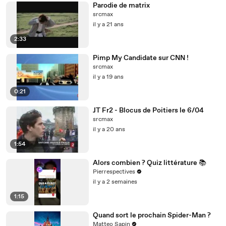
Parodie de matrix
srcmax
il y a 21 ans
2:33
Pimp My Candidate sur CNN !
srcmax
il y a 19 ans
0:21
JT Fr2 - Blocus de Poitiers le 6/04
srcmax
il y a 20 ans
1:54
Alors combien ? Quiz littérature 📚
Pierrespectives
il y a 2 semaines
1:15
Quand sort le prochain Spider-Man ?
Matteo Sapin