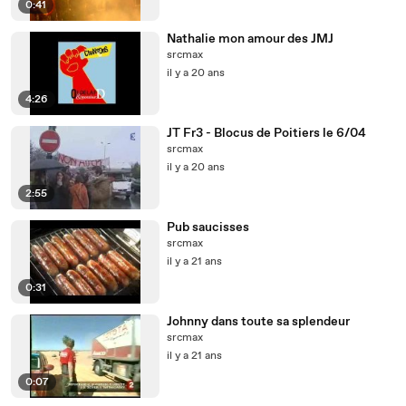
0:41
Nathalie mon amour des JMJ
srcmax
il y a 20 ans
4:26
JT Fr3 - Blocus de Poitiers le 6/04
srcmax
il y a 20 ans
2:55
Pub saucisses
srcmax
il y a 21 ans
0:31
Johnny dans toute sa splendeur
srcmax
il y a 21 ans
0:07