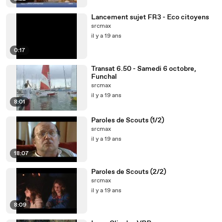
Lancement sujet FR3 - Eco citoyens
srcmax
il y a 19 ans
0:17
Transat 6.50 - Samedi 6 octobre,
Funchal
srcmax
il y a 19 ans
8:01
Paroles de Scouts (1/2)
srcmax
il y a 19 ans
18:07
Paroles de Scouts (2/2)
srcmax
il y a 19 ans
8:09