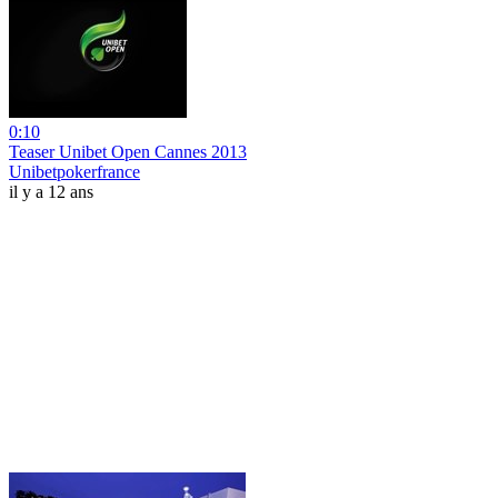
0:10
Teaser Unibet Open Cannes 2013
Unibetpokerfrance
il y a 12 ans