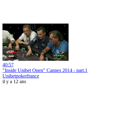
40:57
"Inside Unibet Open" Cannes 2014 - part.1
Unibetpokerfrance
il y a 12 ans