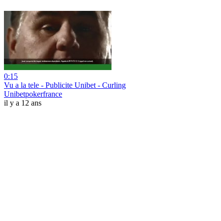
0:15
Vu a la tele - Publicite Unibet - Curling
Unibetpokerfrance
il y a 12 ans