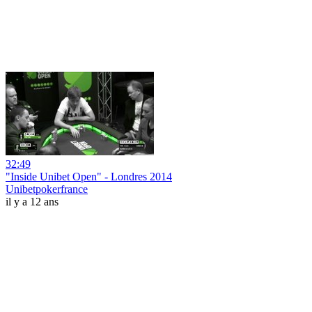
32:49
"Inside Unibet Open" - Londres 2014
Unibetpokerfrance
il y a 12 ans