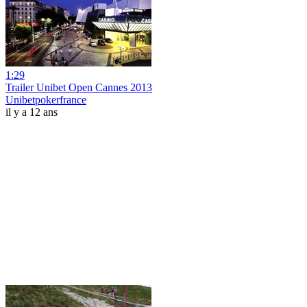
1:29
Trailer Unibet Open Cannes 2013
Unibetpokerfrance
il y a 12 ans