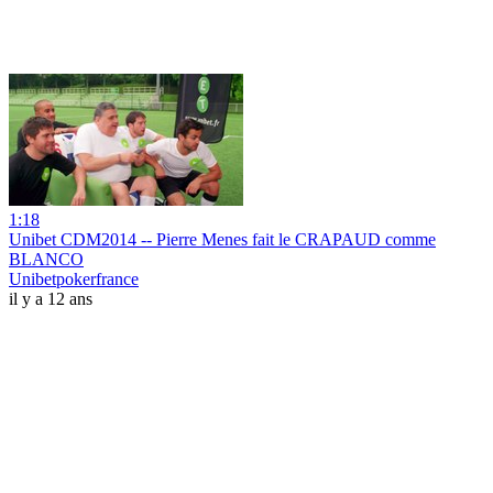
1:18
Unibet CDM2014 -- Pierre Menes fait le CRAPAUD comme
BLANCO
Unibetpokerfrance
il y a 12 ans