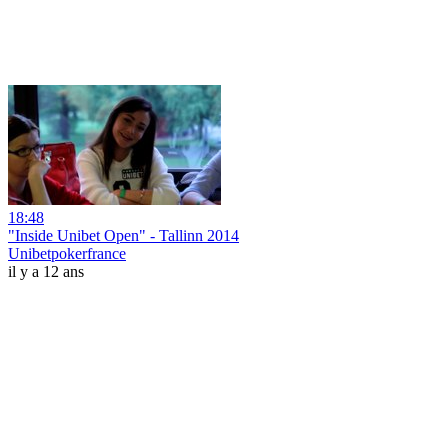
18:48
"Inside Unibet Open" - Tallinn 2014
Unibetpokerfrance
il y a 12 ans