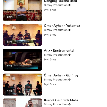
Dengbej Rezane Batü
Simay Production
9 yıl önce
5:04
Ömer Ayhan - Yakamoz
Simay Production
9 yıl önce
5:16
Arıx - Enstrumental
Simay Production
9 yıl önce
3:22
Ömer Ayhan - Gulfıroş
Simay Production
9 yıl önce
5:13
KurdoO & Sirûda Mal e
Simay Production