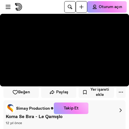
Oynatıcıya atla
Ana içeriğe atla
Oturum açın
Yer işareti
Beğen
Paylaş
ekle
Takip Et
Simay Production
Koma Se Bıra - Le Qamışlo
12 yıl önce