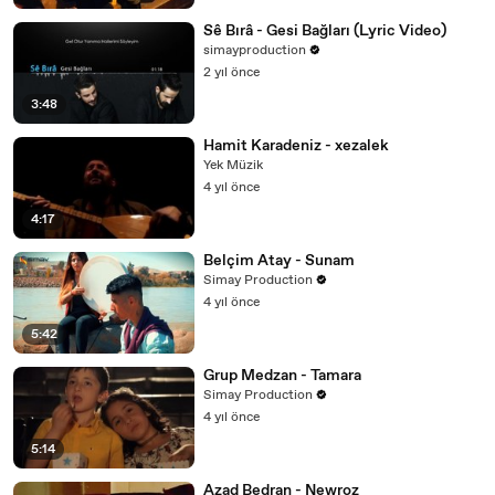
Sê Bırâ - Gesi Bağları (Lyric Video)
simayproduction
2 yıl önce
3:48
Hamit Karadeniz - xezalek
Yek Müzik
4 yıl önce
4:17
Belçim Atay - Sunam
Simay Production
4 yıl önce
5:42
Grup Medzan - Tamara
Simay Production
4 yıl önce
5:14
Azad Bedran - Newroz