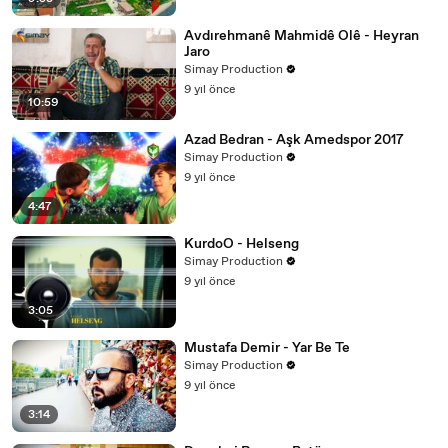
Avdırehmanê Mahmidê Olê - Heyran
Jaro
Simay Production
9 yıl önce
10:59
Azad Bedran - Aşk Amedspor 2017
Simay Production
9 yıl önce
4:47
KurdoO - Helseng
Simay Production
9 yıl önce
3:05
Mustafa Demir - Yar Be Te
Simay Production
9 yıl önce
3:14