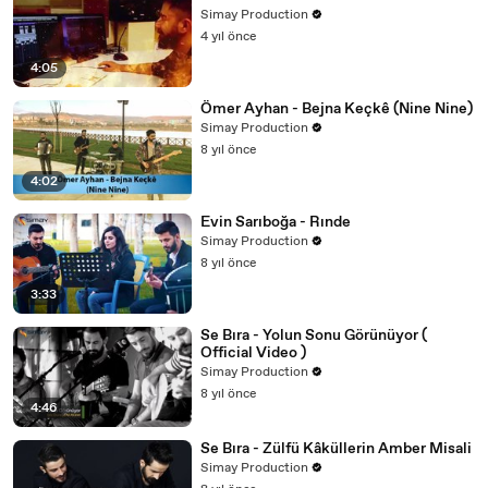
Simay Production
4 yıl önce
4:05
Ömer Ayhan - Bejna Keçkê (Nine Nine)
Simay Production
8 yıl önce
4:02
Evin Sarıboğa - Rınde
Simay Production
8 yıl önce
3:33
Se Bıra - Yolun Sonu Görünüyor (
Official Video )
Simay Production
8 yıl önce
4:46
Se Bıra - Zülfü Kâküllerin Amber Misali
Simay Production