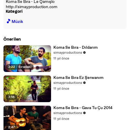
Koma Se Bıra - Le Qamışlo
http://simayproduction.com
Kategori
🎵
Müzik
Önerilen
Koma Se Bıra - Dıldarım
simayproductions
11 yıl önce
3:22
|
Sıradaki
Koma Se Bıra Ez Şerwanım
simayproductions
11 yıl önce
3:16
Koma Se Bıra - Gava Tu Çu 2014
simayproductions
11 yıl önce
2:47