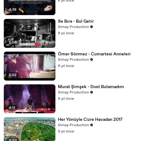
8 yıl önce
4:38
Se Bıra - Bul Getir
Simay Production
9 yıl önce
5:06
Ömer Sönmez - Cumartesi Anneleri
Simay Production
9 yıl önce
5:52
Murat Şimşek - Dost Bulamadım
Simay Production
9 yıl önce
4:11
Her Yönüyle Cizre Havadan 2017
Simay Production
9 yıl önce
9:53