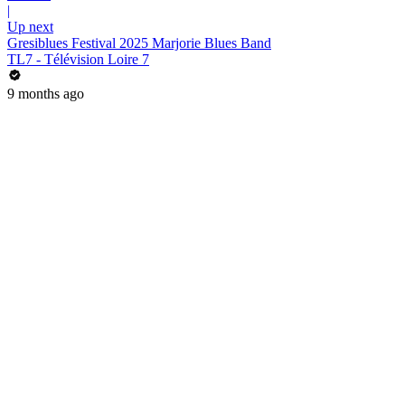
|
Up next
Gresiblues Festival 2025 Marjorie Blues Band
TL7 - Télévision Loire 7
9 months ago