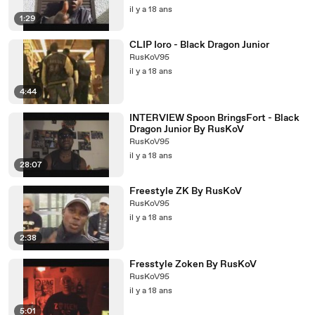
il y a 18 ans
1:29
CLIP Ioro - Black Dragon Junior
RusKoV95
il y a 18 ans
4:44
INTERVIEW Spoon BringsFort - Black
Dragon Junior By RusKoV
RusKoV95
il y a 18 ans
28:07
Freestyle ZK By RusKoV
RusKoV95
il y a 18 ans
2:38
Fresstyle Zoken By RusKoV
RusKoV95
il y a 18 ans
5:01