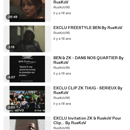
RusKoV
RusKoV95
il y a 18 ans
26:48
EXCLU FREESTYLE BEN By RusKoV
RusKoV95
il y a 18 ans
3:18
BEN & ZK - DANS NOS QUARTIER By
RusKoV
RusKoV95
il y a 18 ans
4:07
EXCLU CLIP ZK THUG - SERIEUX By
RusKoV
RusKoV95
il y a 18 ans
2:25
EXCLU Invitation ZK & RuskoV Pour
Clip... By RusKoV
RusKoV95