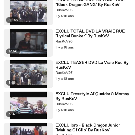
EXCLU TOTAL DVD LA VRAIE RUE
"Black Dragon GANG" By RusKoV
RusKoV95
il y a 18 ans
38:45
EXCLU TOTAL DVD LA VRAIE RUE
"Lyrical Bunker" By RusKoV
RusKoV95
il y a 18 ans
17:56
EXCLU TEASER DVD La Vraie Rue By
RusKoV
RusKoV95
il y a 18 ans
8:18
EXCLU Fresstyle Al'Quaidar & Morsay
By RusKoV
RusKoV95
il y a 18 ans
6:37
EXCLU Ioro - Black Dragon Junior
"Making Of Clip" By RusKoV