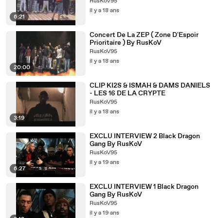
RusKoV95
il y a 18 ans
6:21
Concert De La ZEP ( Zone D'Espoir
Prioritaire ) By RusKoV
RusKoV95
il y a 18 ans
20:00
CLIP KI2S & ISMAH & DAMS DANIELS
- LES 16 DE LA CRYPTE
RusKoV95
il y a 18 ans
3:19
EXCLU INTERVIEW 2 Black Dragon
Gang By RusKoV
RusKoV95
il y a 19 ans
6:27
EXCLU INTERVIEW 1 Black Dragon
Gang By RusKoV
RusKoV95
il y a 19 ans