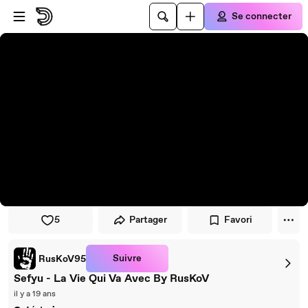
Passer au player
Passer au contenu principal
Se connecter
5
Partager
Favori
Suivre
RusKoV95
Sefyu - La Vie Qui Va Avec By RusKoV
il y a 19 ans