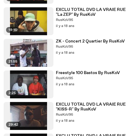
EXCLU TOTAL DVD LA VRAIE RUE
"La ZEP" By RusKoV
RusKoV95
il y a 18 ans
19:10
ZK - Concert 2 Quartier By RusKoV
RusKoV95
il y a 18 ans
21:55
Freestyle 100 Bastos By RusKoV
RusKoV95
il y a 18 ans
2:25
EXCLU TOTAL DVD LA VRAIE RUE
"KISS-R" By RusKoV
RusKoV95
il y a 18 ans
29:42