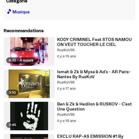
Catégorie
🎵
Musique
Recommandations
KODY CRIMINEL Feat STOS NAMOU
ON VEUT TOUCHER LE CIEL
RusKoV95
il y a 15 ans
4:32
|
À suivre
Ismah & Zk & Mysa & Ad's - AR Paris-
Nantes By RusKoV
RusKoV95
il y a 17 ans
3:10
Ben & Zk & Hedilon & RUSKOV - C'est
Une Question
RusKoV95
il y a 18 ans
3:45
EXCLU RAP-AS EMISSION #1 By