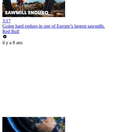
3:17
Going hard enduro in one of Europe’s largest sawmills.
Red Bull
il y a 8 ans