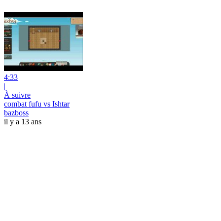
4:33
|
À suivre
combat fufu vs Ishtar
bazboss
il y a 13 ans