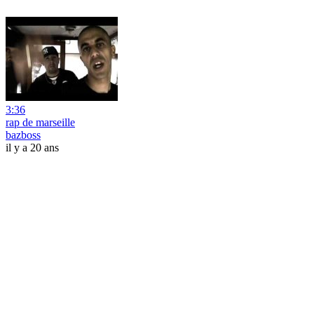
3:36
rap de marseille
bazboss
il y a 20 ans