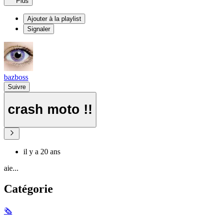
Plus
Ajouter à la playlist
Signaler
bazboss
Suivre
crash moto !!
il y a 20 ans
aie...
Catégorie
🗞