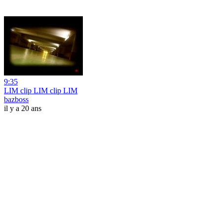
9:35
LIM clip LIM clip LIM
bazboss
il y a 20 ans