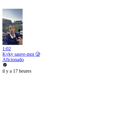
1:02
Kyky sauve-moi 🥲
Aficionado
il y a 17 heures