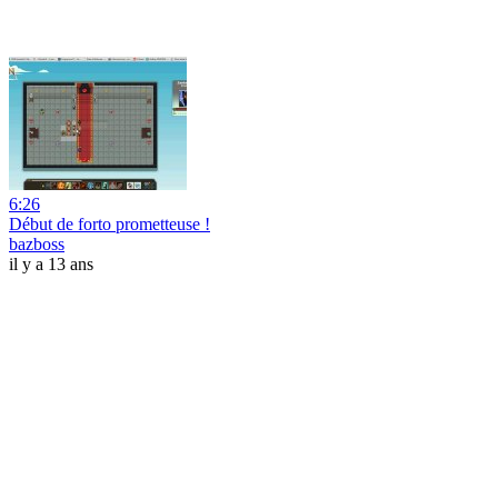
6:26
Début de forto prometteuse !
bazboss
il y a 13 ans