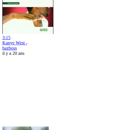
3:15
Kanye West -
bazboss
il y a 20 ans