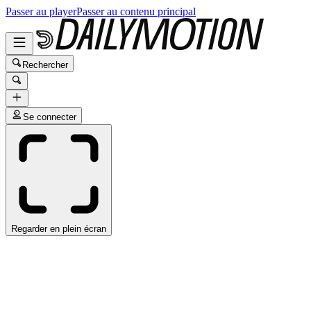
Passer au player
Passer au contenu principal
Rechercher
Se connecter
Regarder en plein écran