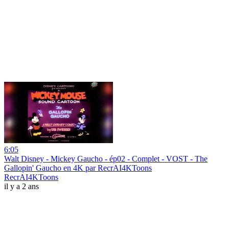
6:05
Walt Disney - Mickey Gaucho - ép02 - Complet - VOST - The
Gallopin' Gaucho en 4K par RecrAI4KToons
RecrAI4KToons
il y a 2 ans