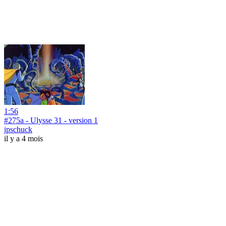
1:56
#275a - Ulysse 31 - version 1
jpschuck
il y a 4 mois