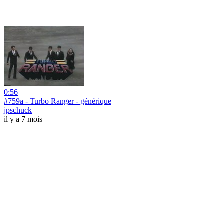
0:56
#759a - Turbo Ranger - générique
jpschuck
il y a 7 mois