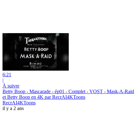
6:21
|
À suivre
Betty Boop - Mascarade - ép01 - Complet - VOST - Mask-A-Raid
et Betty Boop en 4K par RecrAI4KToons
RecrAI4KToons
il y a 2 ans