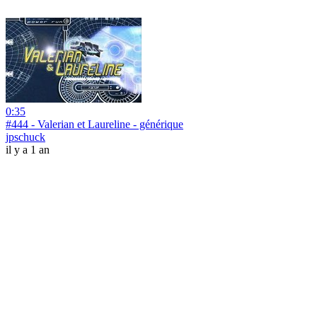
0:35
#444 - Valerian et Laureline - générique
jpschuck
il y a 1 an