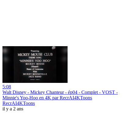
5:08
Walt Disney - Mickey Chanteur - ép04 - Complet - VOST -
Minnie's Yoo-Hoo en 4K par RecrAI4KToons
RecrAI4KToons
il y a 2 ans