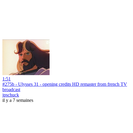
1:51
#275b - Ulysses 31 - opening credits HD remaster from french TV
broadcast
jpschuck
il y a 7 semaines