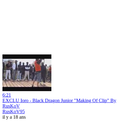
6:21
EXCLU Ioro - Black Dragon Junior "Making Of Clip" By
RusKoV
RusKoV95
il y a 18 ans