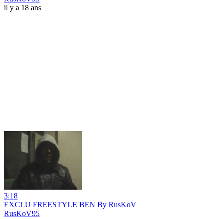
il y a 18 ans
3:18
EXCLU FREESTYLE BEN By RusKoV
RusKoV95