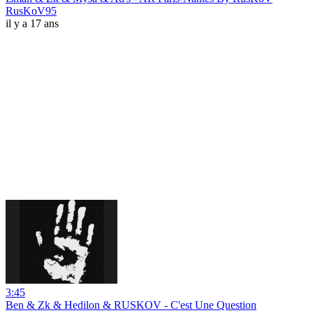
RusKoV95
il y a 17 ans
3:45
Ben & Zk & Hedilon & RUSKOV - C'est Une Question