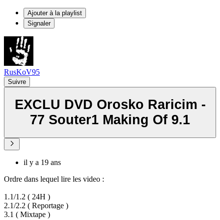
Ajouter à la playlist
Signaler
RusKoV95
Suivre
EXCLU DVD Orosko Raricim -
77 Souter1 Making Of 9.1
il y a 19 ans
Ordre dans lequel lire les video :
1.1/1.2 ( 24H )
2.1/2.2 ( Reportage )
3.1 ( Mixtape )