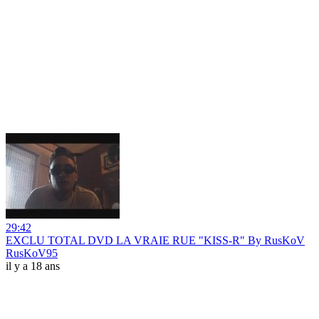
29:42
EXCLU TOTAL DVD LA VRAIE RUE "KISS-R" By RusKoV
RusKoV95
il y a 18 ans