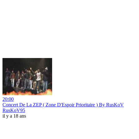
20:00
Concert De La ZEP ( Zone D'Espoir Prioritaire ) By RusKoV
RusKoV95
il y a 18 ans