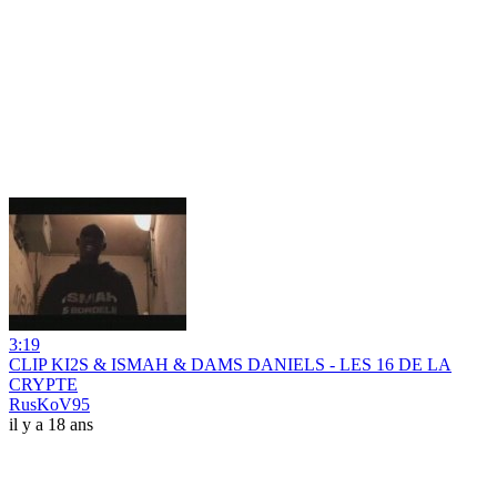
3:19
CLIP KI2S & ISMAH & DAMS DANIELS - LES 16 DE LA
CRYPTE
RusKoV95
il y a 18 ans