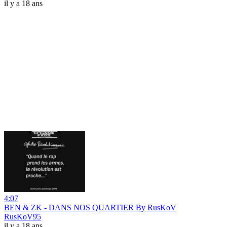
il y a 18 ans
4:07
BEN & ZK - DANS NOS QUARTIER By RusKoV
RusKoV95
il y a 18 ans