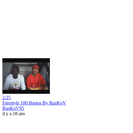
2:25
Freestyle 100 Bastos By RusKoV
RusKoV95
il y a 18 ans