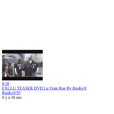
8:18
EXCLU TEASER DVD La Vraie Rue By RusKoV
RusKoV95
il y a 18 ans