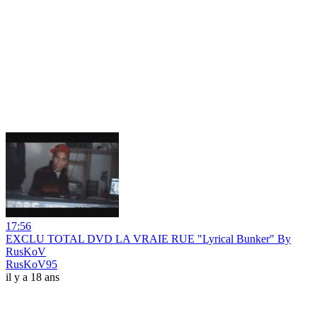
17:56
EXCLU TOTAL DVD LA VRAIE RUE "Lyrical Bunker" By
RusKoV
RusKoV95
il y a 18 ans