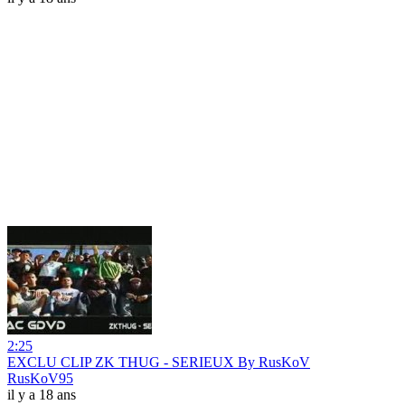
2:25
EXCLU CLIP ZK THUG - SERIEUX By RusKoV
RusKoV95
il y a 18 ans