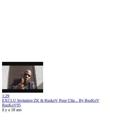
1:29
EXCLU Invitation ZK & RuskoV Pour Clip... By RusKoV
RusKoV95
il y a 18 ans