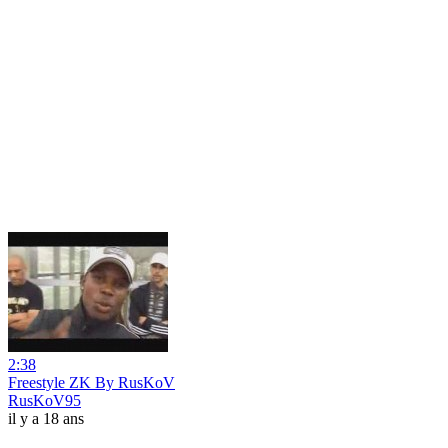
2:38
Freestyle ZK By RusKoV
RusKoV95
il y a 18 ans