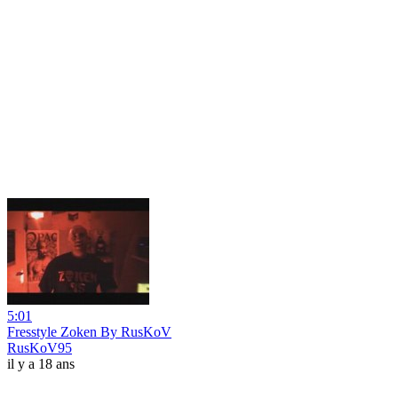
5:01
Fresstyle Zoken By RusKoV
RusKoV95
il y a 18 ans