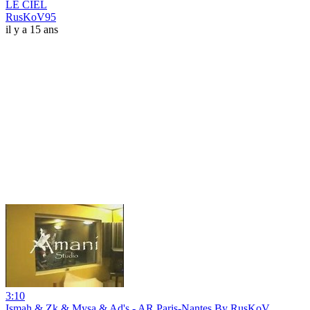
LE CIEL
RusKoV95
il y a 15 ans
3:10
Ismah & Zk & Mysa & Ad's - AR Paris-Nantes By RusKoV