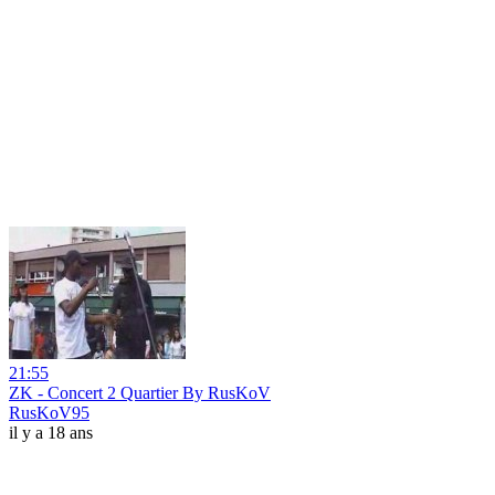
21:55
ZK - Concert 2 Quartier By RusKoV
RusKoV95
il y a 18 ans