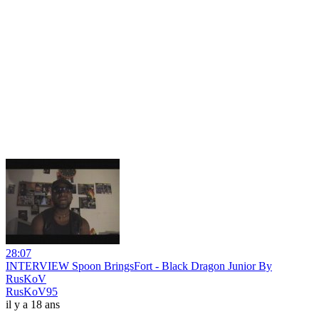
28:07
INTERVIEW Spoon BringsFort - Black Dragon Junior By
RusKoV
RusKoV95
il y a 18 ans