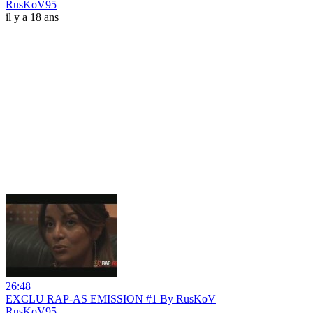
RusKoV95
il y a 18 ans
26:48
EXCLU RAP-AS EMISSION #1 By RusKoV
RusKoV95