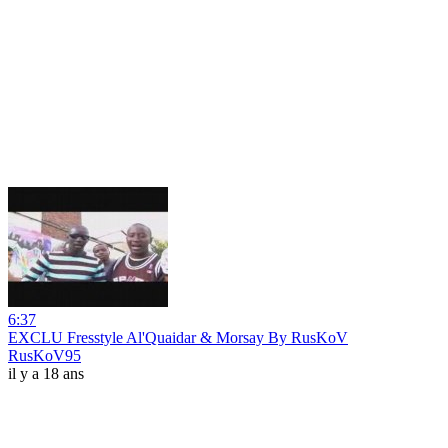
6:37
EXCLU Fresstyle Al'Quaidar & Morsay By RusKoV
RusKoV95
il y a 18 ans