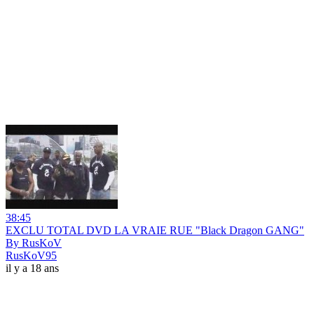
38:45
EXCLU TOTAL DVD LA VRAIE RUE "Black Dragon GANG"
By RusKoV
RusKoV95
il y a 18 ans