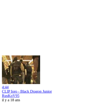
4:44
CLIP Ioro - Black Dragon Junior
RusKoV95
il y a 18 ans