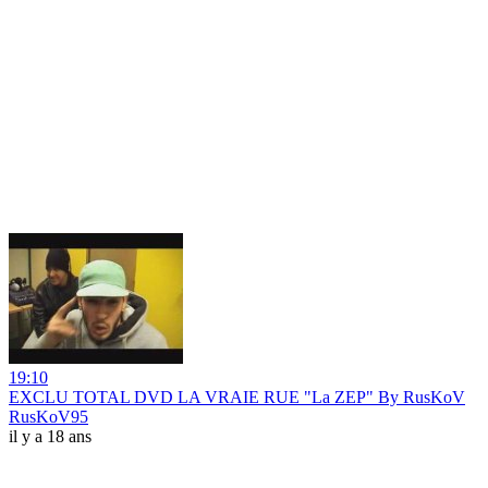
19:10
EXCLU TOTAL DVD LA VRAIE RUE "La ZEP" By RusKoV
RusKoV95
il y a 18 ans