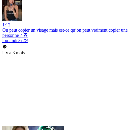
1:12
On peut copier un visage mais est-ce qu’on peut vraiment copier une
personne ? 🧬
lou-andréa ౨ৎ
il y a 3 mois