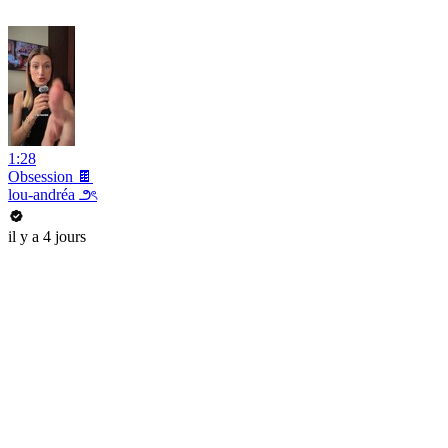
1:28
Obsession 🍫
lou-andréa ౨ৎ
il y a 4 jours