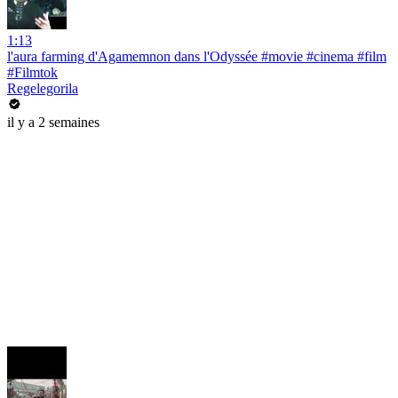
1:13
l'aura farming d'Agamemnon dans l'Odyssée #movie #cinema #film
#Filmtok
Regelegorila
il y a 2 semaines