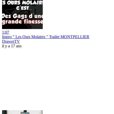
1:07
Impro " Les Ours Molaires " Trailer MONTPELLIER
DrawerTV
il y a 17 ans