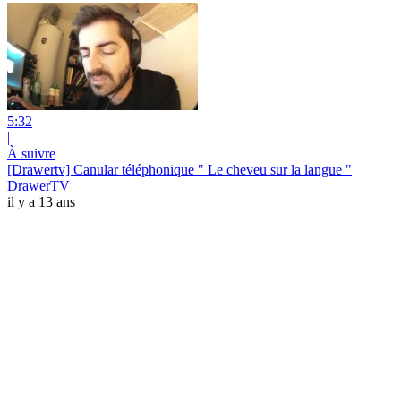
5:32
|
À suivre
[Drawertv] Canular téléphonique " Le cheveu sur la langue "
DrawerTV
il y a 13 ans