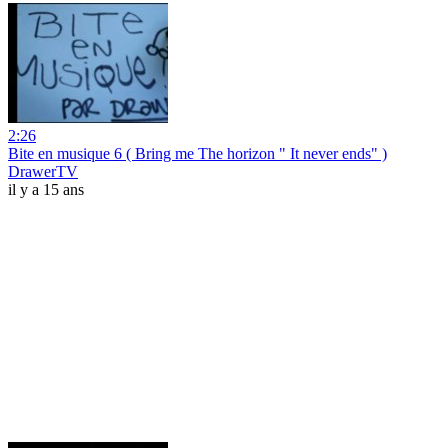
2:26
Bite en musique 6 ( Bring me The horizon " It never ends" )
DrawerTV
il y a 15 ans