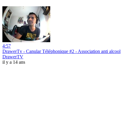
4:57
DrawerTv - Canular Téléphonique #2 - Association anti alcool
DrawerTV
il y a 14 ans