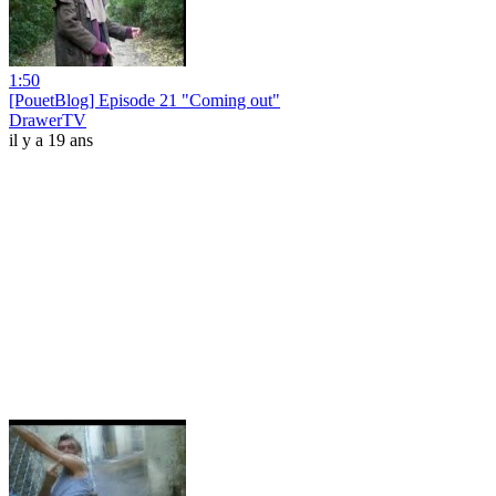
1:50
[PouetBlog] Episode 21 "Coming out"
DrawerTV
il y a 19 ans