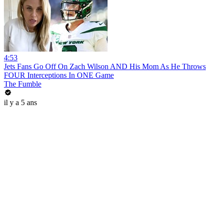
4:53
Jets Fans Go Off On Zach Wilson AND His Mom As He Throws
FOUR Interceptions In ONE Game
The Fumble
il y a 5 ans