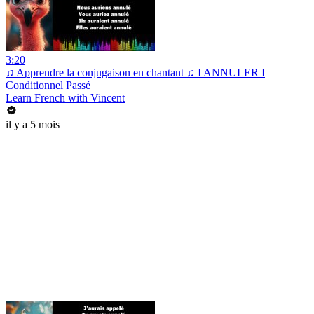
3:20
♫ Apprendre la conjugaison en chantant ♫ I ANNULER I
Conditionnel Passé_
Learn French with Vincent
il y a 5 mois