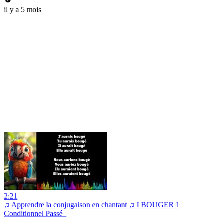
il y a 5 mois
2:21
♫ Apprendre la conjugaison en chantant ♫ I BOUGER I
Conditionnel Passé_