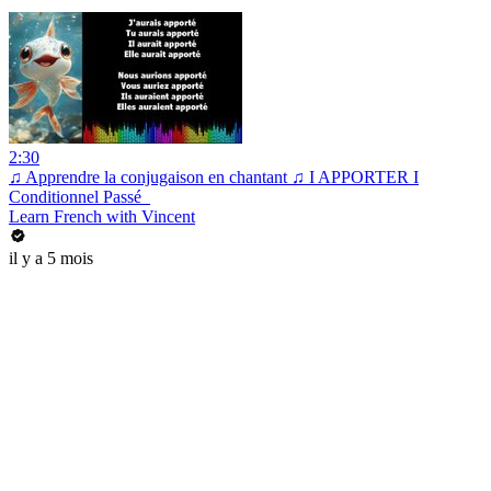
2:30
♫ Apprendre la conjugaison en chantant ♫ I APPORTER I
Conditionnel Passé_
Learn French with Vincent
il y a 5 mois