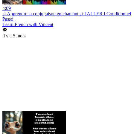
4:09
♫ Apprendre la conjugaison en chantant ♫ I ALLER I Conditionnel
Passé_
Learn French with Vincent
il y a 5 mois