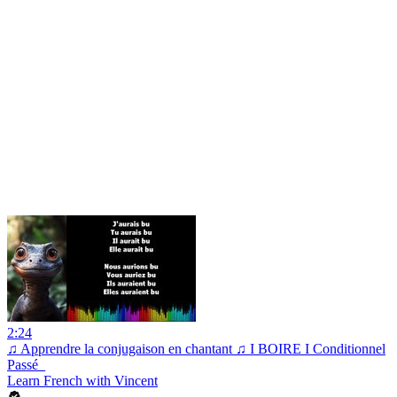
2:24
♫ Apprendre la conjugaison en chantant ♫ I BOIRE I Conditionnel
Passé_
Learn French with Vincent