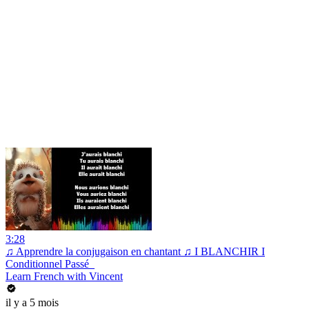
3:28
♫ Apprendre la conjugaison en chantant ♫ I BLANCHIR I
Conditionnel Passé_
Learn French with Vincent
il y a 5 mois