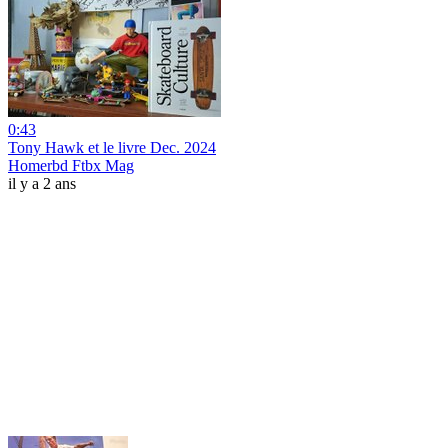
0:43
Tony Hawk et le livre Dec. 2024
Homerbd Ftbx Mag
il y a 2 ans