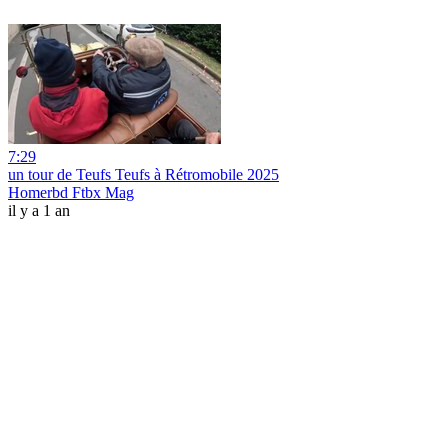
7:29
un tour de Teufs Teufs à Rétromobile 2025
Homerbd Ftbx Mag
il y a 1 an