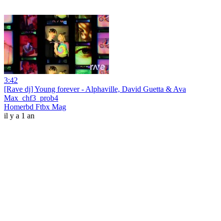
3:42
[Rave dj] Young forever - Alphaville, David Guetta & Ava
Max_chf3_prob4
Homerbd Ftbx Mag
il y a 1 an