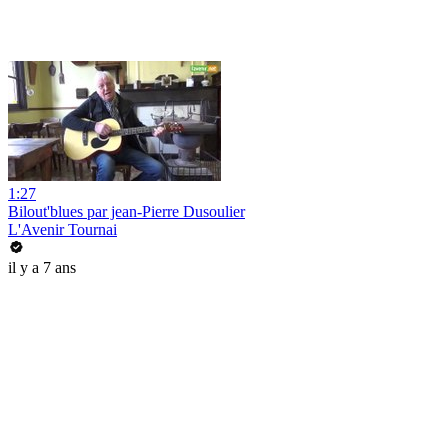
1:27
Bilout'blues par jean-Pierre Dusoulier
L'Avenir Tournai
il y a 7 ans