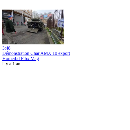
3:48
Démonstration Char AMX 10 export
Homerbd Ftbx Mag
il y a 1 an