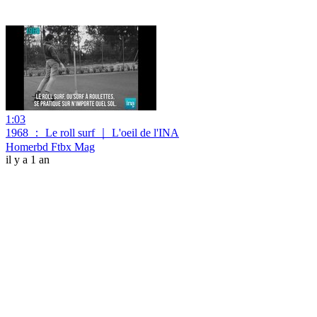
1:03
1968 ： Le roll surf ｜ L'oeil de l'INA
Homerbd Ftbx Mag
il y a 1 an