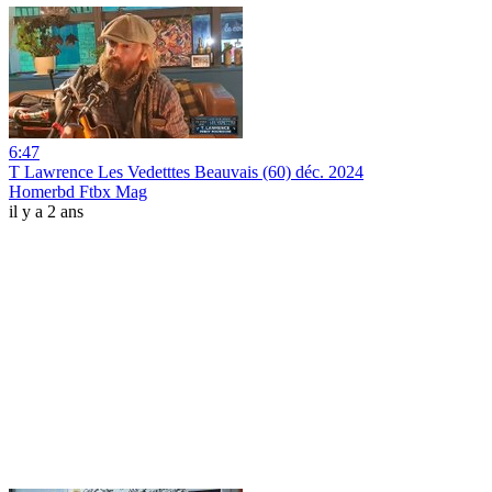
6:47
T Lawrence Les Vedetttes Beauvais (60) déc. 2024
Homerbd Ftbx Mag
il y a 2 ans