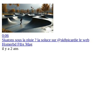
0:06
Skatons sous la pluie ? la soluce sur @sk8picardie le web
Homerbd Ftbx Mag
il y a 2 ans