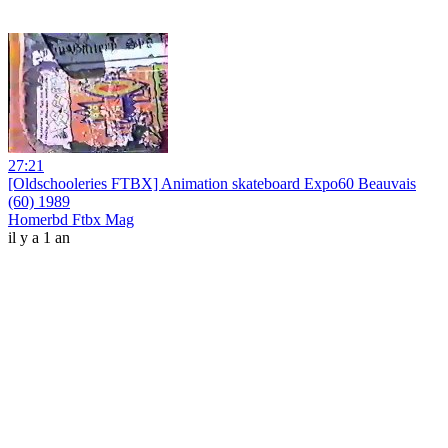
27:21
[Oldschooleries FTBX] Animation skateboard Expo60 Beauvais
(60) 1989
Homerbd Ftbx Mag
il y a 1 an