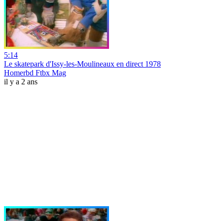
5:14
Le skatepark d'Issy-les-Moulineaux en direct 1978
Homerbd Ftbx Mag
il y a 2 ans