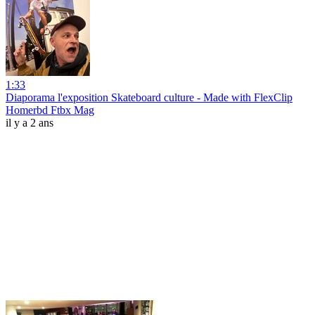
1:33
Diaporama l'exposition Skateboard culture ‑ Made with FlexClip
Homerbd Ftbx Mag
il y a 2 ans