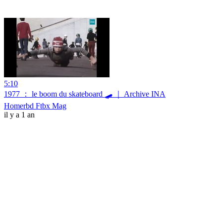
5:10
1977 ： le boom du skateboard 🛹 ｜ Archive INA
Homerbd Ftbx Mag
il y a 1 an