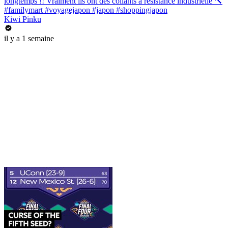
longtemps !! Vraiment ils ont des collants à résistance industrielle 🔨
#familymart #voyagejapon #japon #shoppingjapon
Kiwi Pinku
il y a 1 semaine