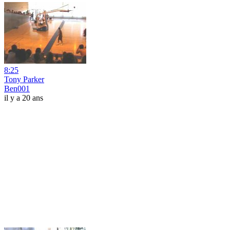
8:25
Tony Parker
Ben001
il y a 20 ans