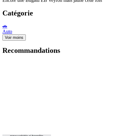
Encore une Bugatti EB Veyron mais jaune cette fois
Catégorie
🚗
Auto
Voir moins
Recommandations