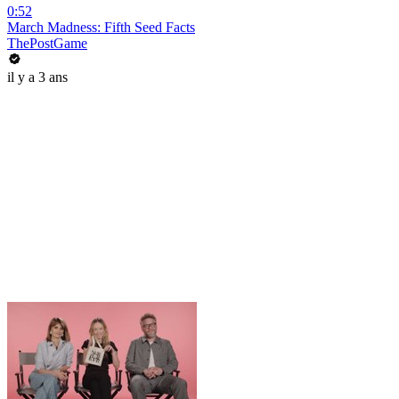
0:52
March Madness: Fifth Seed Facts
ThePostGame
il y a 3 ans