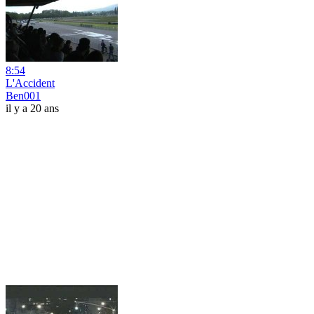
8:54
L'Accident
Ben001
il y a 20 ans