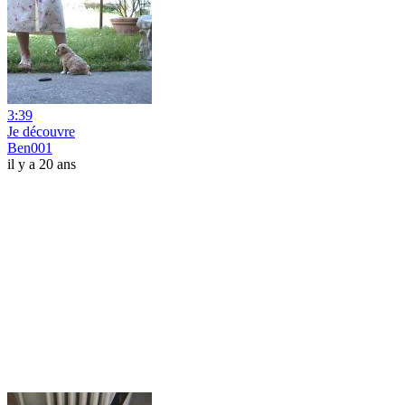
3:39
Je découvre
Ben001
il y a 20 ans