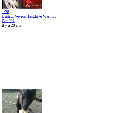
1:28
Bugatti Veyron Testdrive Warmup
Ben001
il y a 20 ans