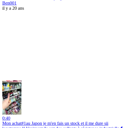
Ben001
il y a 20 ans
0:40
Mon achat#1au Japon je m'en fais un stock et il me dure sii