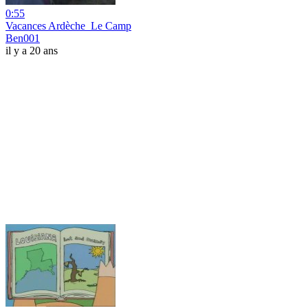
0:55
Vacances Ardèche_Le Camp
Ben001
il y a 20 ans