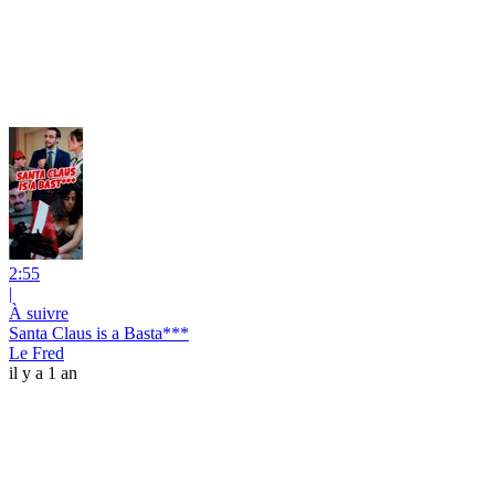
2:55
|
À suivre
Santa Claus is a Basta***
Le Fred
il y a 1 an