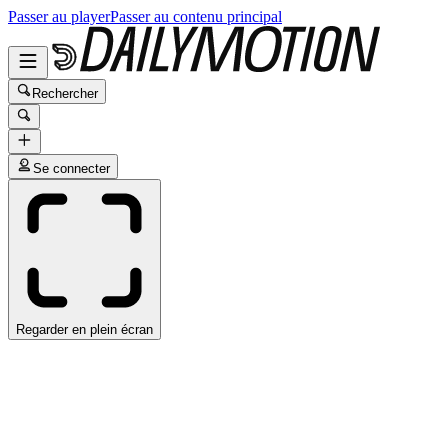
Passer au player
Passer au contenu principal
Rechercher
Se connecter
Regarder en plein écran