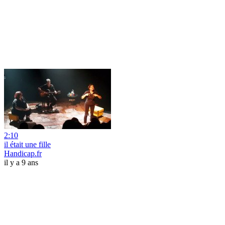
2:10
il était une fille
Handicap.fr
il y a 9 ans