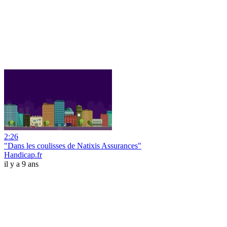
2:26
"Dans les coulisses de Natixis Assurances"
Handicap.fr
il y a 9 ans