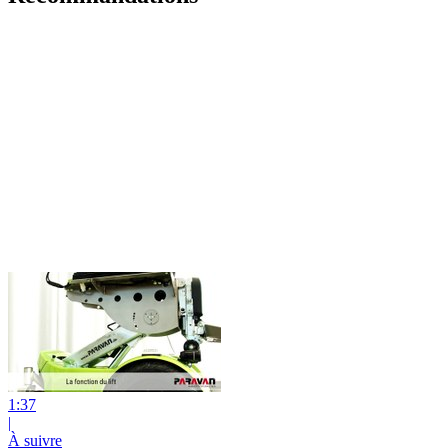
1:37
|
À suivre