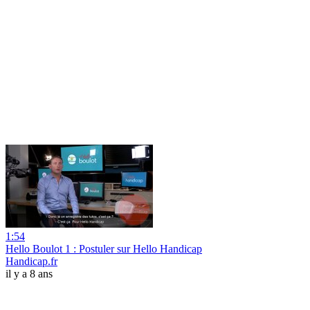
1:54
Hello Boulot 1 : Postuler sur Hello Handicap
Handicap.fr
il y a 8 ans