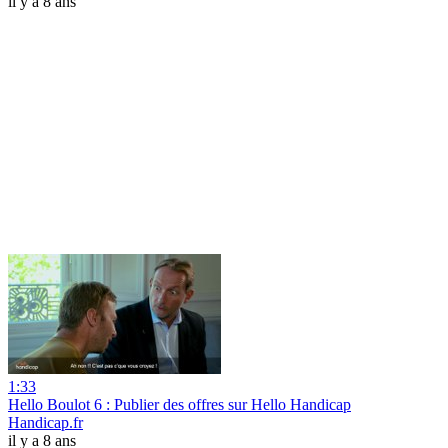
il y a 8 ans
1:33
Hello Boulot 6 : Publier des offres sur Hello Handicap
Handicap.fr
il y a 8 ans