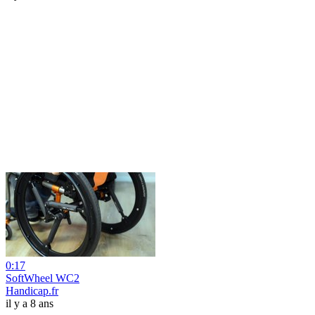
0:17
SoftWheel WC2
Handicap.fr
il y a 8 ans