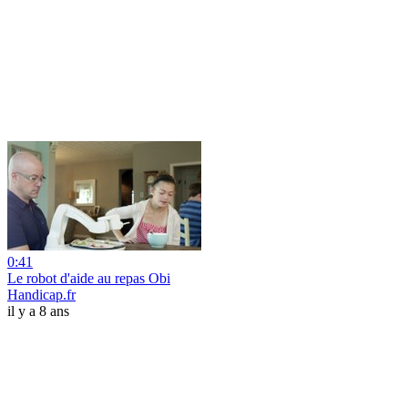
0:41
Le robot d'aide au repas Obi
Handicap.fr
il y a 8 ans