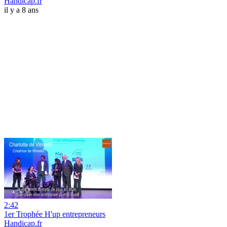
Handicap.fr
il y a 8 ans
2:42
1er Trophée H'up entrepreneurs
Handicap.fr