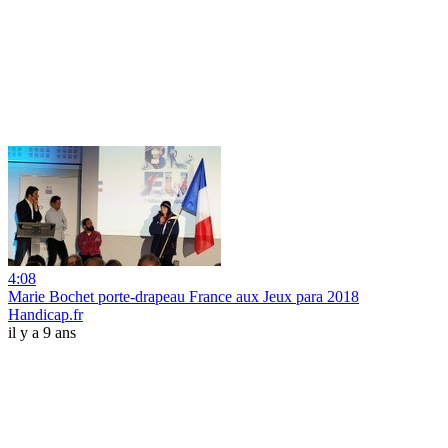
4:08
Marie Bochet porte-drapeau France aux Jeux para 2018
Handicap.fr
il y a 9 ans