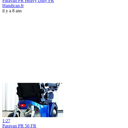
Paravan PR Heavy Duty FR
Handicap.fr
il y a 8 ans
1:27
Paravan PR 50 FR