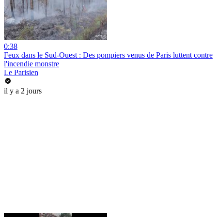
0:38
Feux dans le Sud-Ouest : Des pompiers venus de Paris luttent contre
l'incendie monstre
Le Parisien
il y a 2 jours