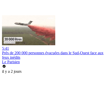
5:41
Près de 200 000 personnes évacuées dans le Sud-Ouest face aux
feux inédits
Le Parisien
il y a 2 jours