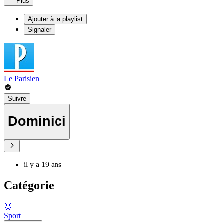
Plus
Ajouter à la playlist
Signaler
Le Parisien
Suivre
Dominici
il y a 19 ans
Catégorie
🥇
Sport