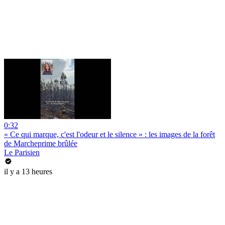
0:32
« Ce qui marque, c'est l'odeur et le silence » : les images de la forêt
de Marcheprime brûlée
Le Parisien
il y a 13 heures