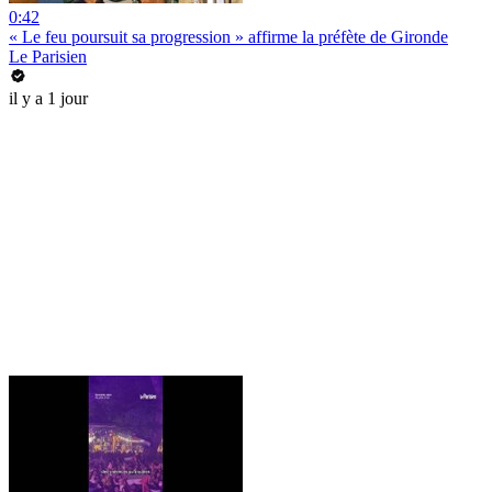
0:42
« Le feu poursuit sa progression » affirme la préfète de Gironde
Le Parisien
il y a 1 jour