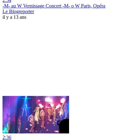
2:54
-M- au W Vernissage Concert -M- o W Paris, Opéra
Le Blogreporter
il y a 13 ans
2:36