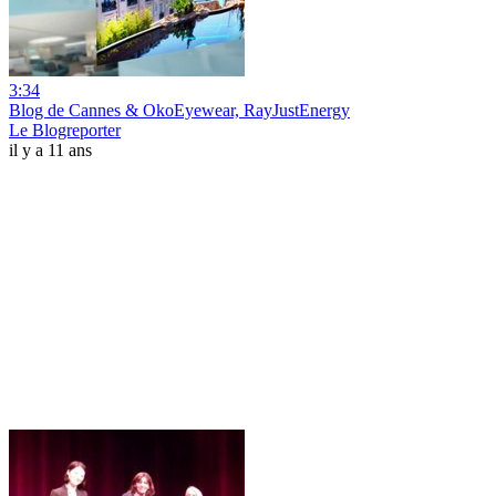
3:34
Blog de Cannes & OkoEyewear, RayJustEnergy
Le Blogreporter
il y a 11 ans