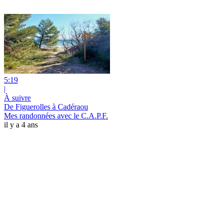
5:19
|
À suivre
De Figuerolles à Cadéraou
Mes randonnées avec le C.A.P.F.
il y a 4 ans