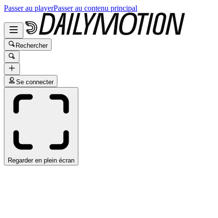
Passer au player
Passer au contenu principal
Rechercher
Se connecter
Regarder en plein écran