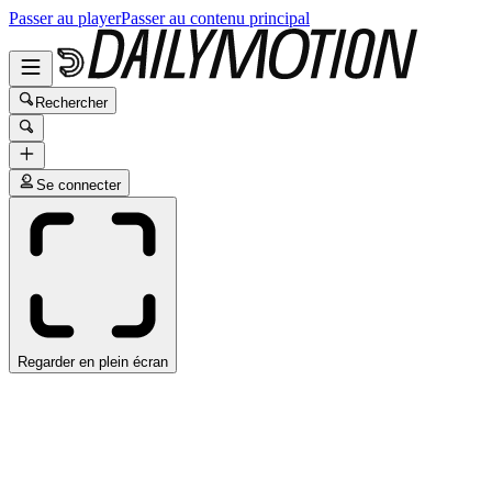
Passer au player
Passer au contenu principal
Rechercher
Se connecter
Regarder en plein écran