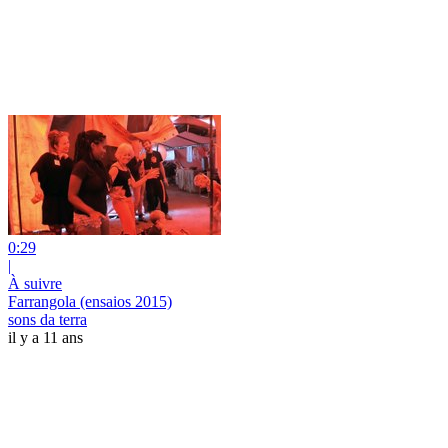
0:29
|
À suivre
Farrangola (ensaios 2015)
sons da terra
il y a 11 ans