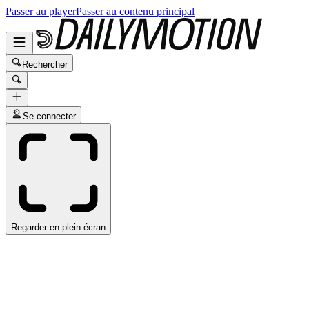
Passer au player
Passer au contenu principal
Rechercher
Se connecter
Regarder en plein écran