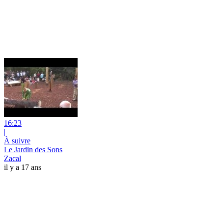
16:23
|
À suivre
Le Jardin des Sons
Zacal
il y a 17 ans