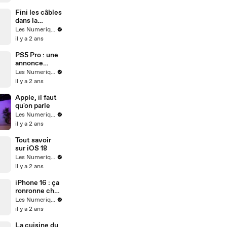
Fini les câbles
dans la
cuisine
Les Numeriques
il y a 2 ans
PS5 Pro : une
annonce
décevante ?
Les Numeriques
il y a 2 ans
Apple, il faut
qu'on parle
Les Numeriques
il y a 2 ans
Tout savoir
sur iOS 18
Les Numeriques
il y a 2 ans
iPhone 16 : ça
ronronne chez
Apple
Les Numeriques
il y a 2 ans
La cuisine du