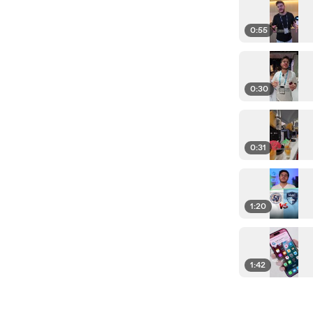
0:55
0:30
0:31
1:20
1:42