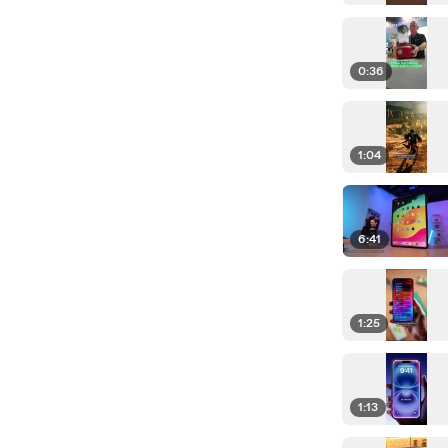
0:36
1:04
6:41
1:25
1:13