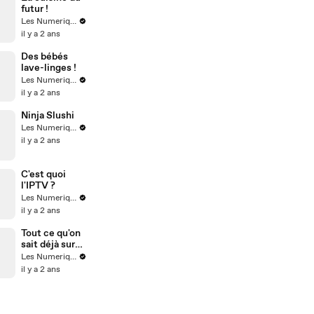
futur !
Les Numeriques
il y a 2 ans
Des bébés
lave-linges !
Les Numeriques
il y a 2 ans
Ninja Slushi
Les Numeriques
il y a 2 ans
C'est quoi
l'IPTV ?
Les Numeriques
il y a 2 ans
Tout ce qu'on
sait déjà sur
l'iPhone 16
Les Numeriques
il y a 2 ans