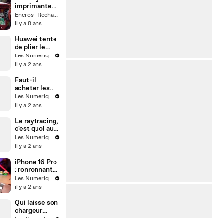
imprimante
manuelle
Encros -Recharge de Cartouche & Toner + Actus
Holga
il y a 8 ans
Huawei tente
de plier le
game
Les Numeriques
il y a 2 ans
Faut-il
acheter les
nouveaux
Les Numeriques
AirPods ?
il y a 2 ans
Le raytracing,
c'est quoi au
juste ?
Les Numeriques
il y a 2 ans
iPhone 16 Pro
: ronronnant
mais toujours
Les Numeriques
excellent
il y a 2 ans
Qui laisse son
chargeur