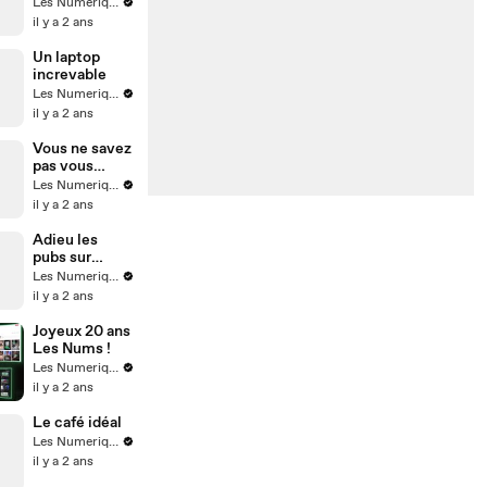
branché ?
Les Numeriques
il y a 2 ans
Un laptop
increvable
Les Numeriques
il y a 2 ans
Vous ne savez
pas vous
brosser les
Les Numeriques
dents !
il y a 2 ans
Adieu les
pubs sur
iPhone !
Les Numeriques
il y a 2 ans
Joyeux 20 ans
Les Nums !
Les Numeriques
il y a 2 ans
Le café idéal
Les Numeriques
il y a 2 ans