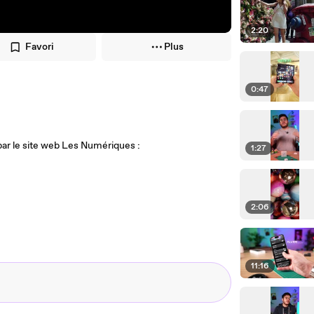
2:20
Favori
Plus
0:47
par le site web Les Numériques :
1:27
2:06
11:16