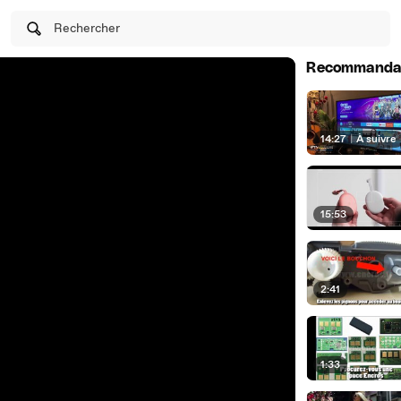
Rechercher
Recommanda
14:27
|
À suivre
15:53
2:41
1:33