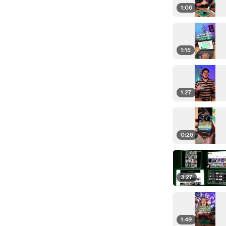
1:06
1:15
1:27
0:26
3:27
1:49