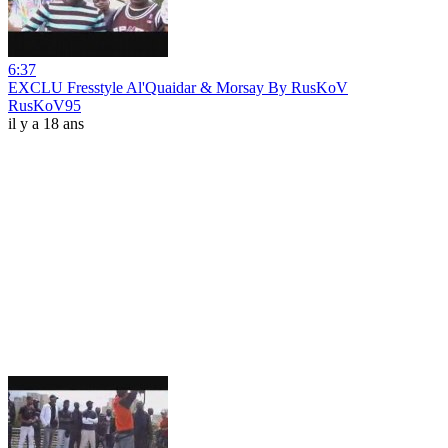
6:37
EXCLU Fresstyle Al'Quaidar & Morsay By RusKoV
RusKoV95
il y a 18 ans