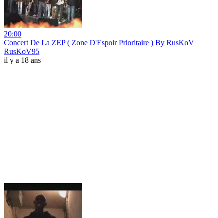
20:00
Concert De La ZEP ( Zone D'Espoir Prioritaire ) By RusKoV
RusKoV95
il y a 18 ans