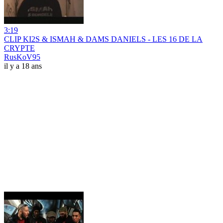
3:19
CLIP KI2S & ISMAH & DAMS DANIELS - LES 16 DE LA
CRYPTE
RusKoV95
il y a 18 ans