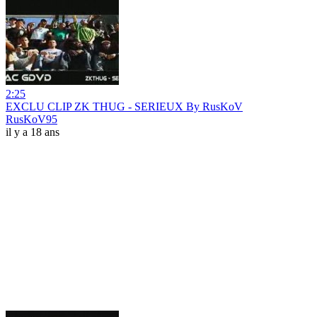
2:25
EXCLU CLIP ZK THUG - SERIEUX By RusKoV
RusKoV95
il y a 18 ans