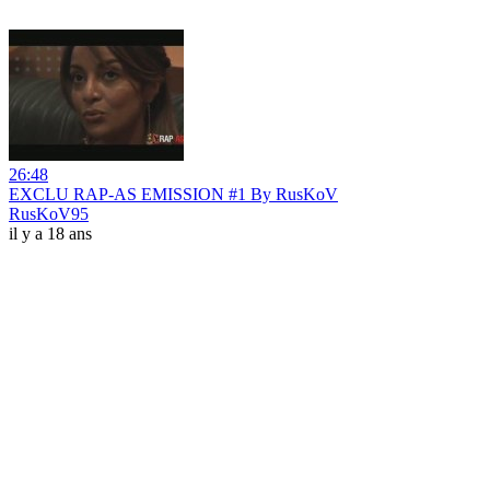
26:48
EXCLU RAP-AS EMISSION #1 By RusKoV
RusKoV95
il y a 18 ans