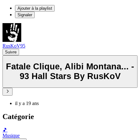
Ajouter à la playlist
Signaler
RusKoV95
Suivre
Fatale Clique, Alibi Montana... -
93 Hall Stars By RusKoV
il y a 19 ans
Catégorie
🎵
Musique