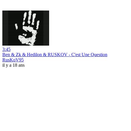
3:45
Ben & Zk & Hedilon & RUSKOV - C'est Une Question
RusKoV95
il y a 18 ans