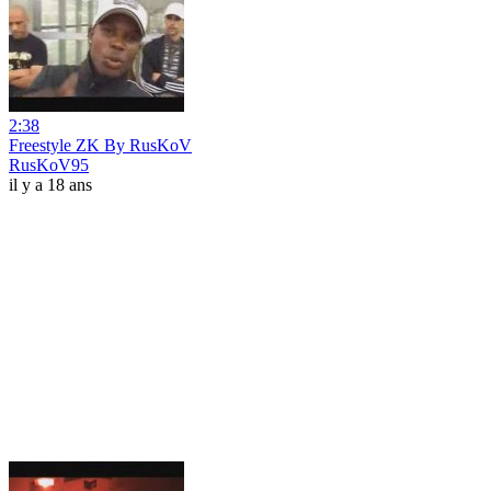
2:38
Freestyle ZK By RusKoV
RusKoV95
il y a 18 ans