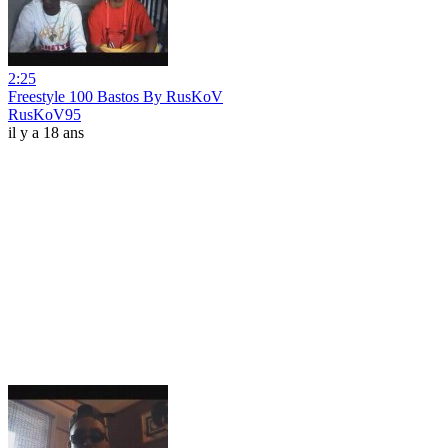
2:25
Freestyle 100 Bastos By RusKoV
RusKoV95
il y a 18 ans