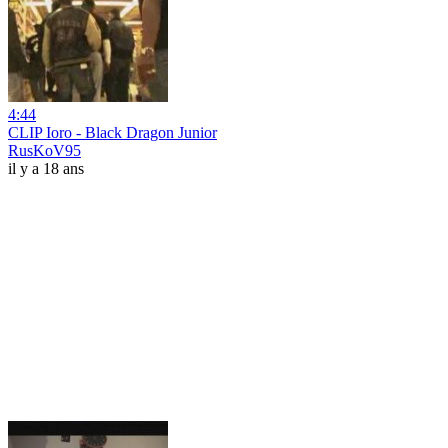
4:44
CLIP Ioro - Black Dragon Junior
RusKoV95
il y a 18 ans