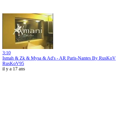
3:10
Ismah & Zk & Mysa & Ad's - AR Paris-Nantes By RusKoV
RusKoV95
il y a 17 ans