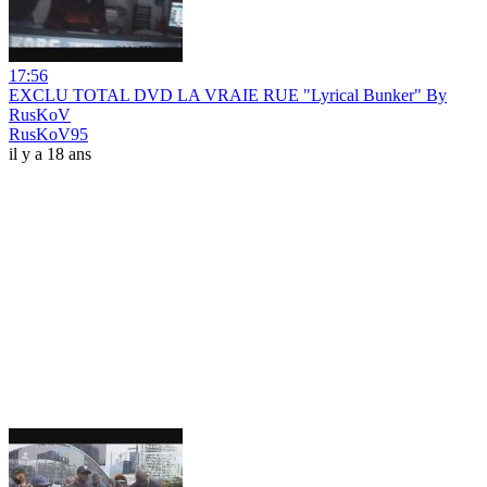
17:56
EXCLU TOTAL DVD LA VRAIE RUE "Lyrical Bunker" By
RusKoV
RusKoV95
il y a 18 ans