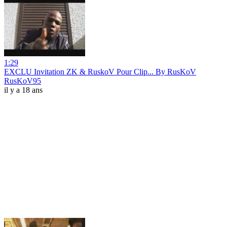
1:29
EXCLU Invitation ZK & RuskoV Pour Clip... By RusKoV
RusKoV95
il y a 18 ans