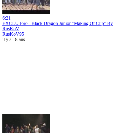
6:21
EXCLU Ioro - Black Dragon Junior "Making Of Clip" By
RusKoV
RusKoV95
il y a 18 ans