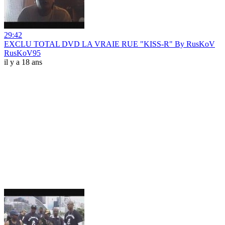
29:42
EXCLU TOTAL DVD LA VRAIE RUE "KISS-R" By RusKoV
RusKoV95
il y a 18 ans