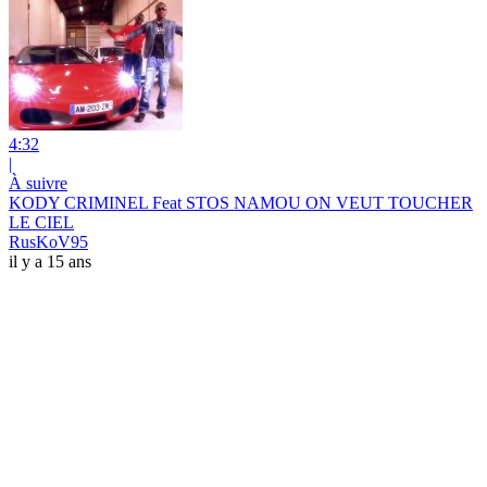
4:32
|
À suivre
KODY CRIMINEL Feat STOS NAMOU ON VEUT TOUCHER
LE CIEL
RusKoV95
il y a 15 ans