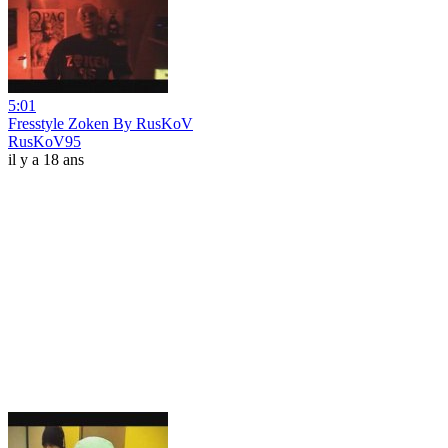
5:01
Fresstyle Zoken By RusKoV
RusKoV95
il y a 18 ans