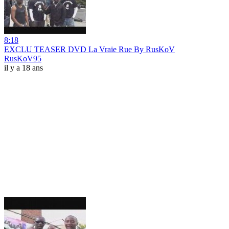
8:18
EXCLU TEASER DVD La Vraie Rue By RusKoV
RusKoV95
il y a 18 ans