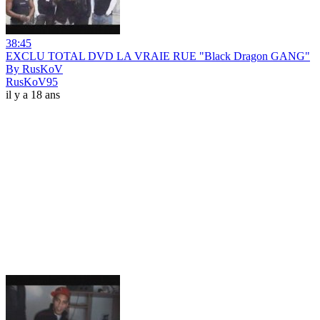
38:45
EXCLU TOTAL DVD LA VRAIE RUE "Black Dragon GANG"
By RusKoV
RusKoV95
il y a 18 ans