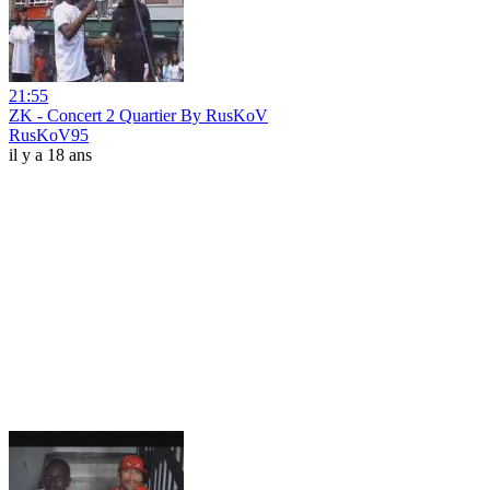
21:55
ZK - Concert 2 Quartier By RusKoV
RusKoV95
il y a 18 ans