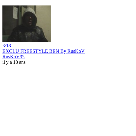
3:18
EXCLU FREESTYLE BEN By RusKoV
RusKoV95
il y a 18 ans