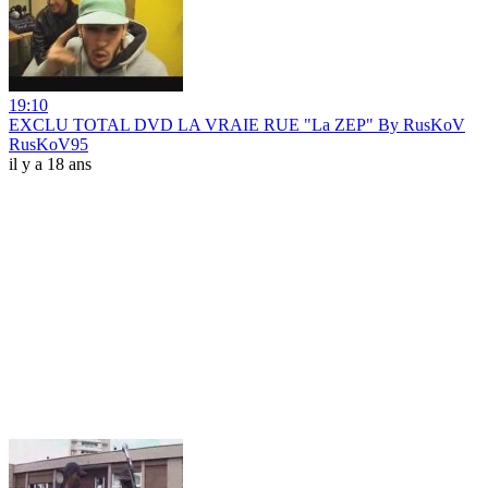
19:10
EXCLU TOTAL DVD LA VRAIE RUE "La ZEP" By RusKoV
RusKoV95
il y a 18 ans