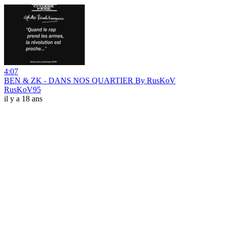
4:07
BEN & ZK - DANS NOS QUARTIER By RusKoV
RusKoV95
il y a 18 ans