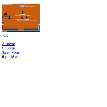
4:32
|
À suivre
Children
Saren Vorn
il y a 18 ans