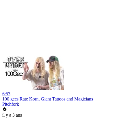
6:53
100 gecs Rate Korn, Giant Tattoos and Magicians
Pitchfork
il y a 3 ans