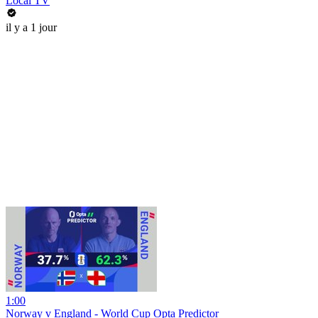
Local TV
il y a 1 jour
1:00
Norway v England - World Cup Opta Predictor