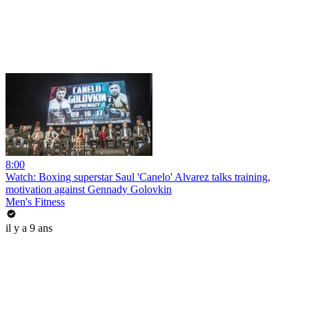
8:00
Watch: Boxing superstar Saul 'Canelo' Alvarez talks training,
motivation against Gennady Golovkin
Men's Fitness
il y a 9 ans