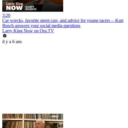
3:20
Car wrecks, favorite street cars, and advice for young racers -- Kurt
Busch answers your social media questions
Larry King Now on Ora.TV
il y a 6 ans