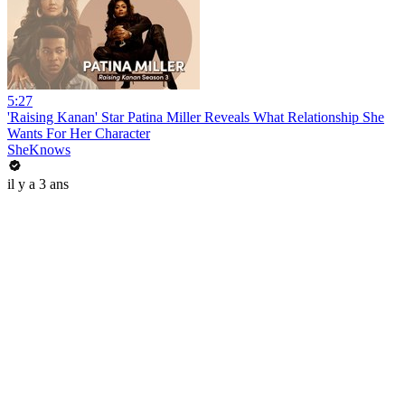
5:27
'Raising Kanan' Star Patina Miller Reveals What Relationship She
Wants For Her Character
SheKnows
il y a 3 ans