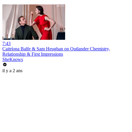
7:43
Caitríona Balfe & Sam Heughan on Outlander Chemistry,
Relationship & First Impressions
SheKnows
il y a 2 ans