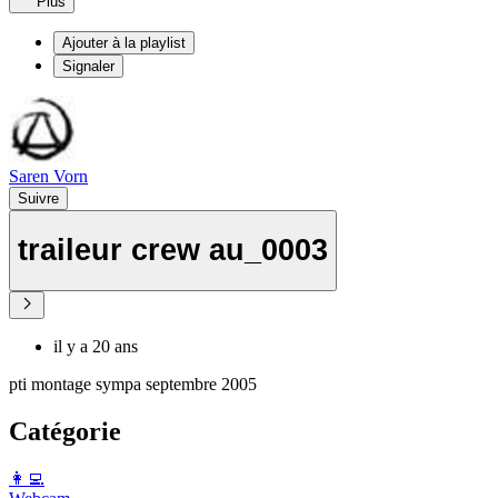
Plus
Ajouter à la playlist
Signaler
Saren Vorn
Suivre
traileur crew au_0003
il y a 20 ans
pti montage sympa septembre 2005
Catégorie
️👩‍💻️