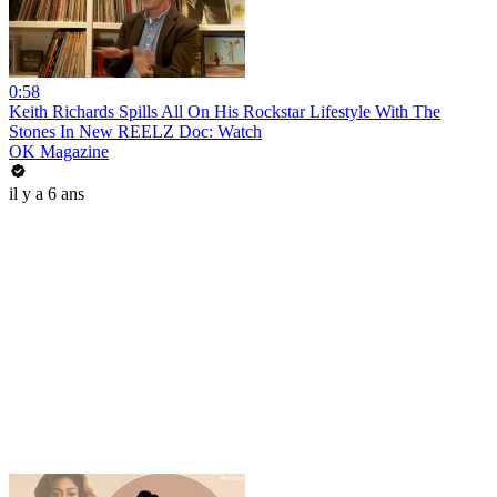
0:58
Keith Richards Spills All On His Rockstar Lifestyle With The
Stones In New REELZ Doc: Watch
OK Magazine
il y a 6 ans