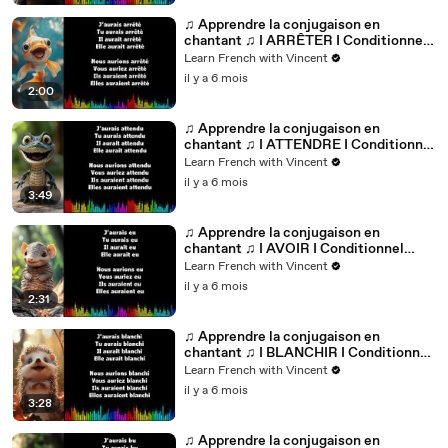
♫ Apprendre la conjugaison en
chantant ♫ I ARRÊTER I Conditionnel
Passé_
Learn French with Vincent
il y a 6 mois
2:00
♫ Apprendre la conjugaison en
chantant ♫ I ATTENDRE I Conditionnel
Passé_
Learn French with Vincent
il y a 6 mois
3:49
♫ Apprendre la conjugaison en
chantant ♫ I AVOIR I Conditionnel
Passé_
Learn French with Vincent
il y a 6 mois
2:31
♫ Apprendre la conjugaison en
chantant ♫ I BLANCHIR I Conditionnel
Passé_
Learn French with Vincent
il y a 6 mois
3:28
♫ Apprendre la conjugaison en