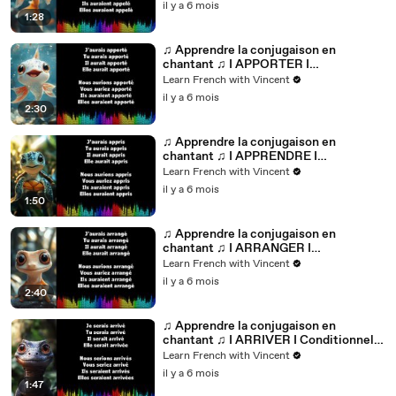
il y a 6 mois
1:28
♫ Apprendre la conjugaison en
chantant ♫ I APPORTER I
Conditionnel Passé_
Learn French with Vincent
il y a 6 mois
2:30
♫ Apprendre la conjugaison en
chantant ♫ I APPRENDRE I
Conditionnel Passé_
Learn French with Vincent
il y a 6 mois
1:50
♫ Apprendre la conjugaison en
chantant ♫ I ARRANGER I
Conditionnel Passé_
Learn French with Vincent
il y a 6 mois
2:40
♫ Apprendre la conjugaison en
chantant ♫ I ARRIVER I Conditionnel
Passé_
Learn French with Vincent
il y a 6 mois
1:47