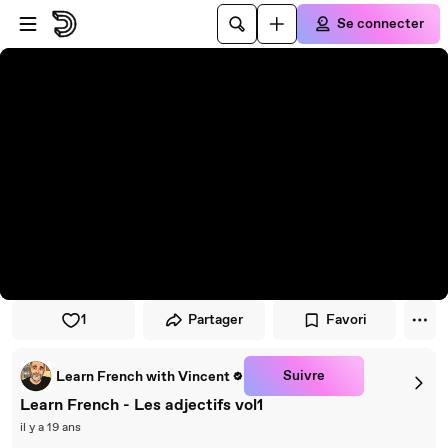
Passer au player
Passer au contenu principal
Se connecter
1
Partager
Favori
Suivre
Learn French with Vincent
Learn French - Les adjectifs vol1
il y a 19 ans