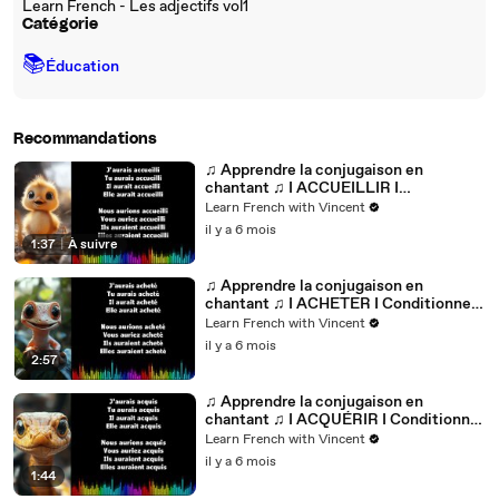
Learn French - Les adjectifs vol1
Catégorie
📚
Éducation
Recommandations
♫ Apprendre la conjugaison en
chantant ♫ I ACCUEILLIR I
Conditionnel Passé_
Learn French with Vincent
il y a 6 mois
1:37
|
À suivre
♫ Apprendre la conjugaison en
chantant ♫ I ACHETER I Conditionnel
Passé_
Learn French with Vincent
il y a 6 mois
2:57
♫ Apprendre la conjugaison en
chantant ♫ I ACQUÉRIR I Conditionnel
Passé_
Learn French with Vincent
il y a 6 mois
1:44