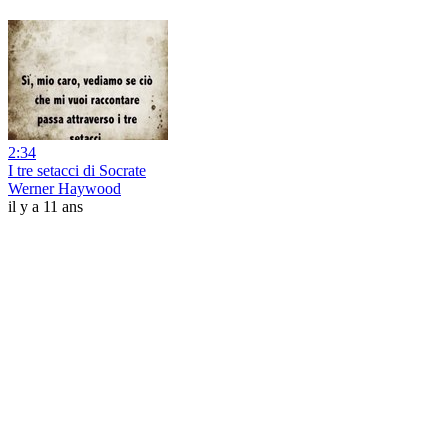
2:34
I tre setacci di Socrate
Werner Haywood
il y a 11 ans