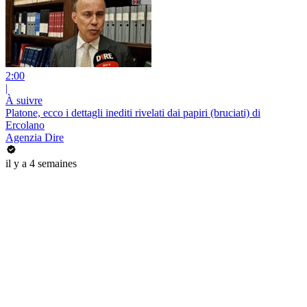
2:00
|
À suivre
Platone, ecco i dettagli inediti rivelati dai papiri (bruciati) di
Ercolano
Agenzia Dire
il y a 4 semaines