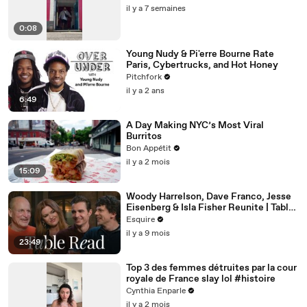
il y a 7 semaines
0:08
Young Nudy & Pi'erre Bourne Rate
Paris, Cybertrucks, and Hot Honey
Pitchfork
il y a 2 ans
6:49
A Day Making NYC’s Most Viral
Burritos
Bon Appétit
il y a 2 mois
15:09
Woody Harrelson, Dave Franco, Jesse
Eisenberg & Isla Fisher Reunite | Table
Read | Esquire
Esquire
il y a 9 mois
23:49
Top 3 des femmes détruites par la cour
royale de France slay lol #histoire
Cynthia Enparle
il y a 2 mois