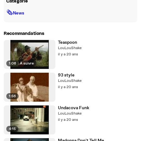
Catégorie
🗞
News
Recommandations
Teaspoon
LouLouShake
il y a 20 ans
1:06
|
À suivre
93 style
LouLouShake
il y a 20 ans
1:56
Undacova Funk
LouLouShake
il y a 20 ans
4:15
Madonna Don't Tell Me