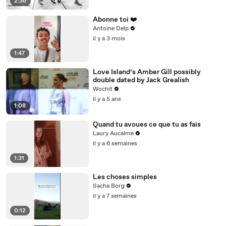
2:36
Abonne toi ❤️
Antoine Delp
il y a 3 mois
1:47
Love Island’s Amber Gill possibly
double dated by Jack Grealish
Wochit
il y a 5 ans
1:08
Quand tu avoues ce que tu as fais
Laury Aucalme
il y a 6 semaines
1:31
Les choses simples
Sacha Borg
il y a 7 semaines
0:12