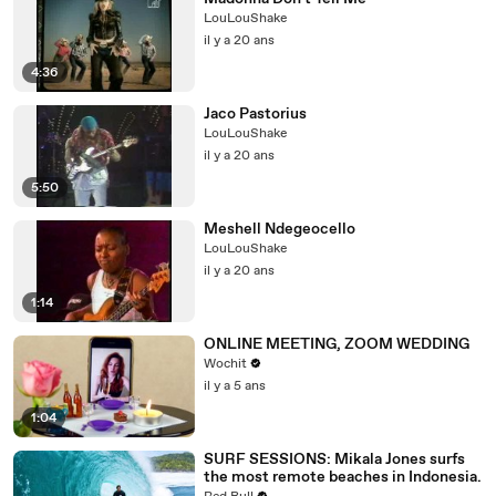
LouLouShake
il y a 20 ans
4:36
Jaco Pastorius
LouLouShake
il y a 20 ans
5:50
Meshell Ndegeocello
LouLouShake
il y a 20 ans
1:14
ONLINE MEETING, ZOOM WEDDING
Wochit
il y a 5 ans
1:04
SURF SESSIONS: Mikala Jones surfs
the most remote beaches in Indonesia.