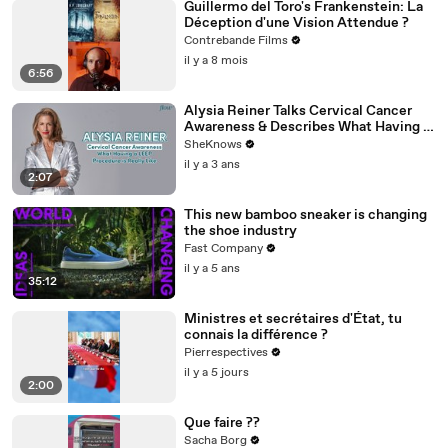
Guillermo del Toro's Frankenstein: La
Déception d'une Vision Attendue ?
Contrebande Films
il y a 8 mois
6:56
Alysia Reiner Talks Cervical Cancer
Awareness & Describes What Having a
LEEP Procedure is Really Like
SheKnows
il y a 3 ans
2:07
This new bamboo sneaker is changing
the shoe industry
Fast Company
il y a 5 ans
35:12
Ministres et secrétaires d'État, tu
connais la différence ?
Pierrespectives
il y a 5 jours
2:00
Que faire ??
Sacha Borg