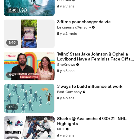
Red Bull
il y a 8 ans
2:40
3 films pour changer de vie
Le cinéma d'Amaury
il y a 2 mois
1:46
'Minx' Stars Jake Johnson & Ophelia
Lovibond Have a Feminist Face Off to
Celebrate Season 2
SheKnows
il y a 3 ans
4:07
3 ways to build influence at work
Fast Company
il y a 6 ans
1:25
Sharks @ Avalanche 4/30/21 | NHL
Highlights
NHL
il y a 5 ans