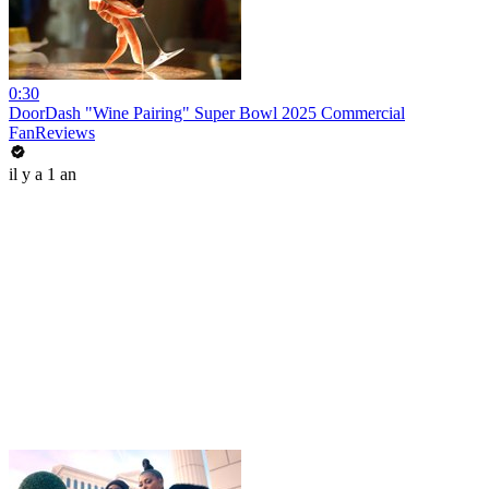
0:30
DoorDash "Wine Pairing" Super Bowl 2025 Commercial
FanReviews
il y a 1 an