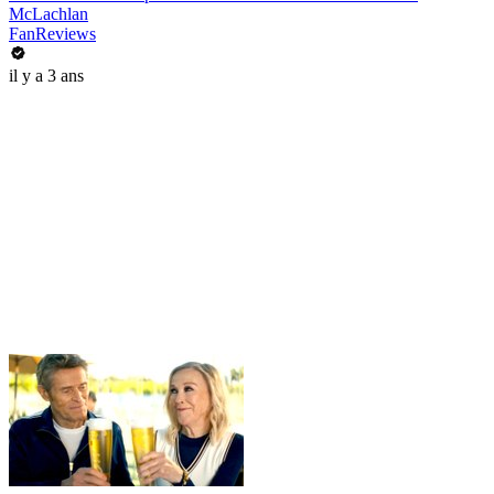
McLachlan
FanReviews
il y a 3 ans