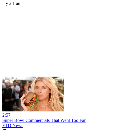
il y a 1 an
2:57
Super Bowl Commercials That Went Too Far
FTD News