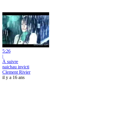
5:26
|
À suivre
naichau invicti
Clement Rivier
il y a 16 ans