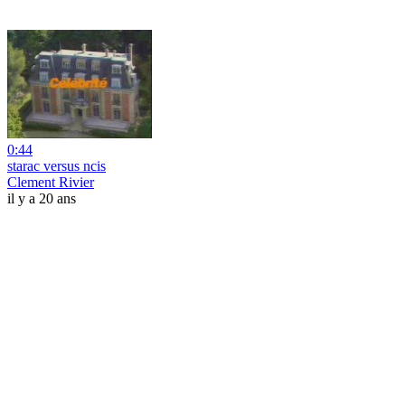
0:44
starac versus ncis
Clement Rivier
il y a 20 ans