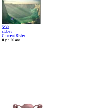
5:30
afdoau
Clement Rivier
il y a 20 ans