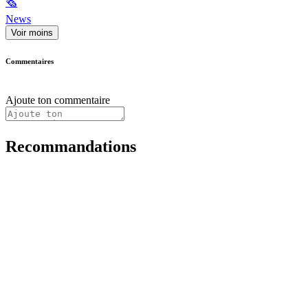
🗞
News
Voir moins
Commentaires
Ajoute ton commentaire
Recommandations