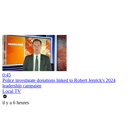
0:45
Police investigate donations linked to Robert Jenrick's 2024
leadership campaign
Local TV
il y a 6 heures