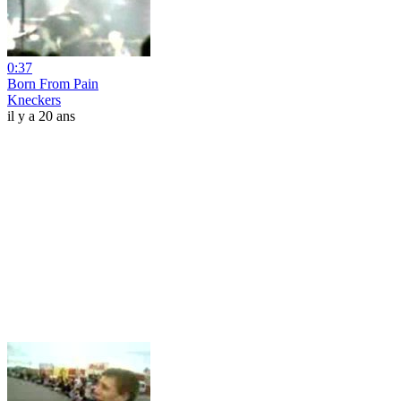
0:37
Born From Pain
Kneckers
il y a 20 ans