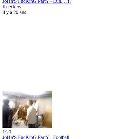
JoHn'S FucKinG PartY - Euh... !!?
Kneckers
il y a 20 ans
1:20
JoHn'S FucKinG PartY - Football