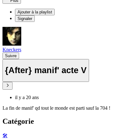
Plus
Ajouter à la playlist
Signaler
Kneckers
Suivre
{After} manif' acte V
il y a 20 ans
La fin de manif' qd tout le monde est parti sauf la 704 !
Catégorie
🛠️