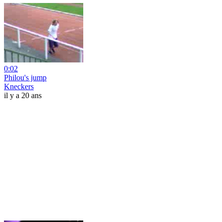
0:02
Philou's jump
Kneckers
il y a 20 ans