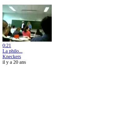
0:21
La philo...
Kneckers
il y a 20 ans