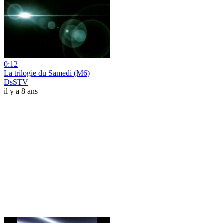
0:12
La trilogie du Samedi (M6)
DsSTV
il y a 8 ans