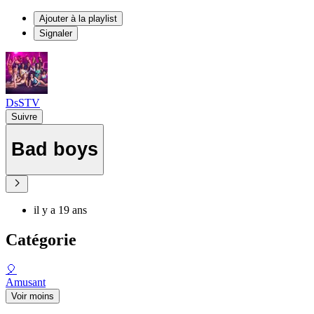
Ajouter à la playlist
Signaler
DsSTV
Suivre
Bad boys
il y a 19 ans
Catégorie
🎈
Amusant
Voir moins