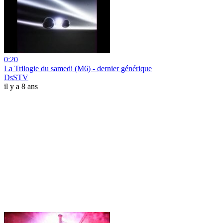
0:20
La Trilogie du samedi (M6) - dernier générique
DsSTV
il y a 8 ans