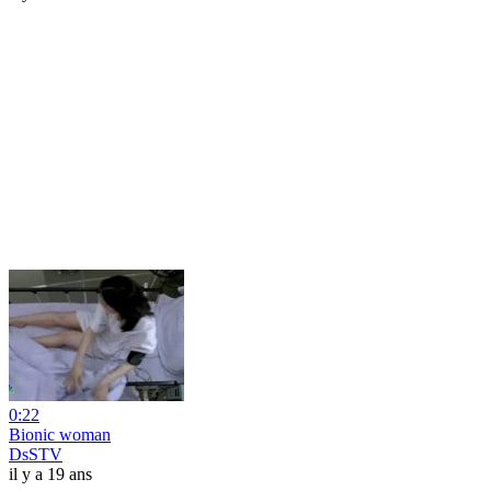
0:22
Bionic woman
DsSTV
il y a 19 ans