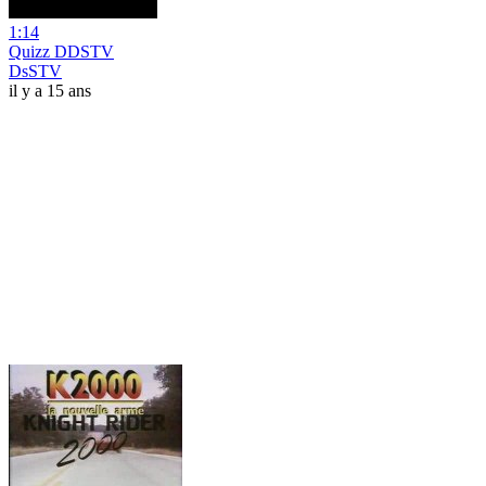
1:14
Quizz DDSTV
DsSTV
il y a 15 ans