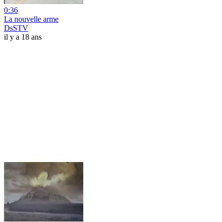
0:36
La nouvelle arme
DsSTV
il y a 18 ans