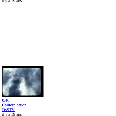
il y a 19 ans
0:46
Californication
DsSTV
il y a 19 ans