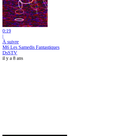
0:19
|
À suivre
M6 Les Samedis Fantastiques
DsSTV
il y a 8 ans