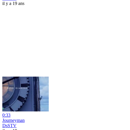
il y a 19 ans
0:33
Journeyman
DsSTV