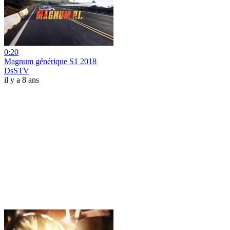
0:20
Magnum générique S1 2018
DsSTV
il y a 8 ans