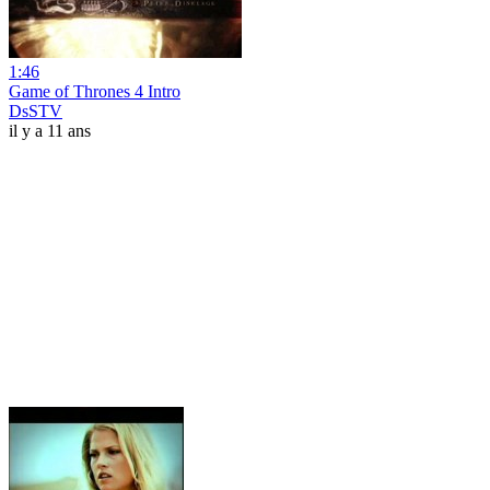
1:46
Game of Thrones 4 Intro
DsSTV
il y a 11 ans