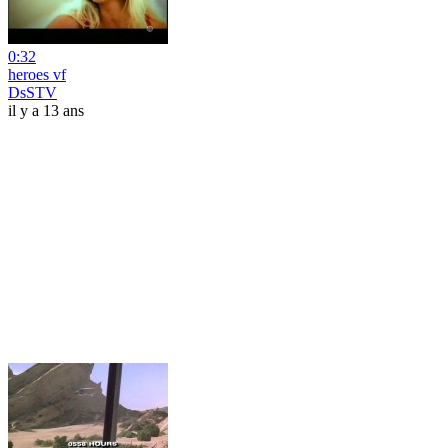
0:32
heroes vf
DsSTV
il y a 13 ans