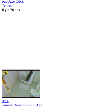
pub Axe Click
Tcham
il y a 20 ans
0:54
Jennifer Aniston - Pub Axe