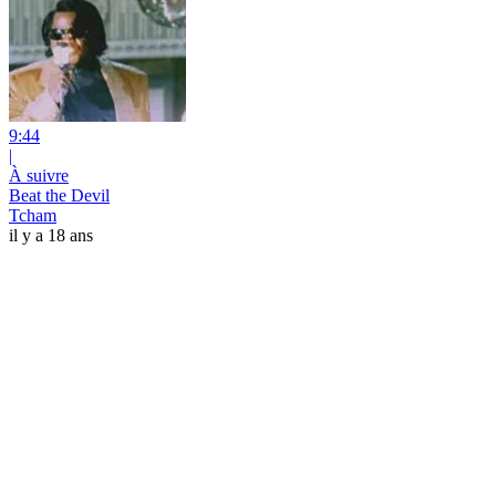
9:44
|
À suivre
Beat the Devil
Tcham
il y a 18 ans