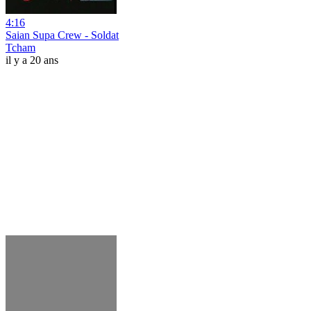
4:16
Saian Supa Crew - Soldat
Tcham
il y a 20 ans