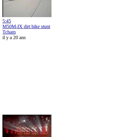
5:45
M50M-IX dirt bike stunt
Tcham
il y a 20 ans