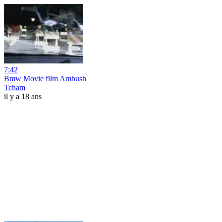
7:42
Bmw Movie film Ambush
Tcham
il y a 18 ans