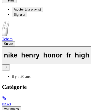
Plus
Ajouter à la playlist
Signaler
Tcham
Suivre
nike_henry_honor_fr_high
il y a 20 ans
Catégorie
🗞
News
Voir moins