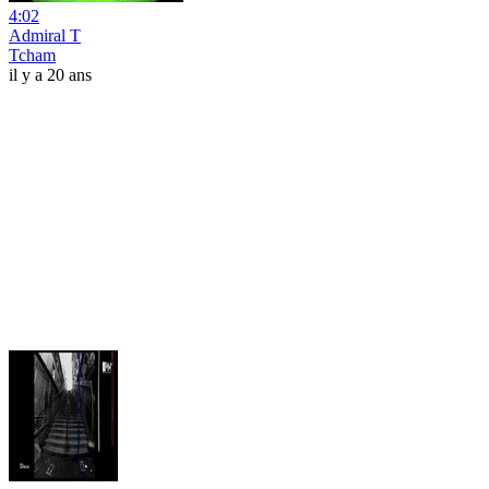
4:02
Admiral T
Tcham
il y a 20 ans