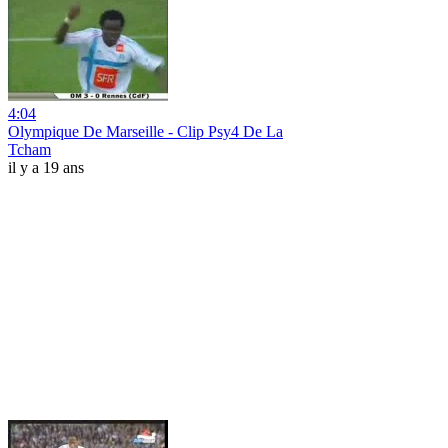
4:04
Olympique De Marseille - Clip Psy4 De La
Tcham
il y a 19 ans