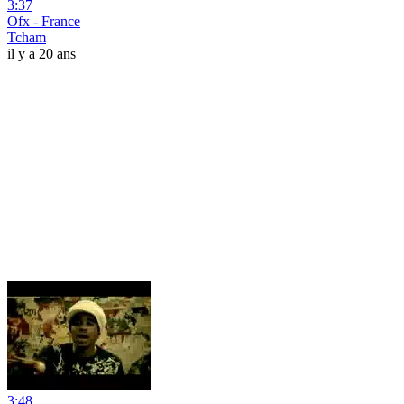
3:37
Ofx - France
Tcham
il y a 20 ans
3:48