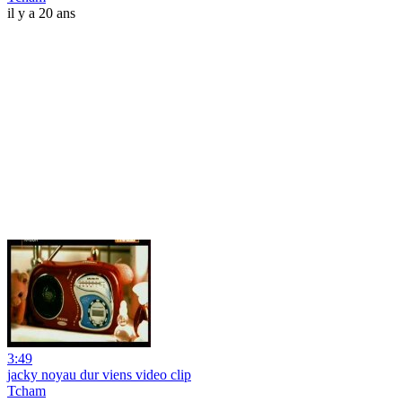
il y a 20 ans
3:49
jacky noyau dur viens video clip
Tcham