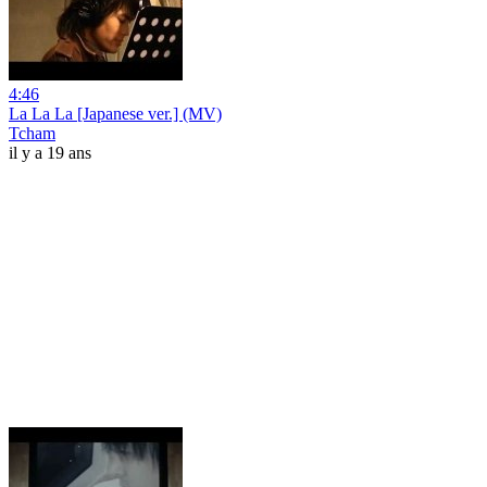
4:46
La La La [Japanese ver.] (MV)
Tcham
il y a 19 ans