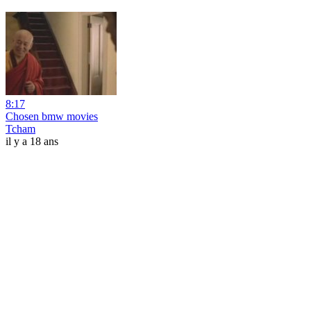
8:17
Chosen bmw movies
Tcham
il y a 18 ans