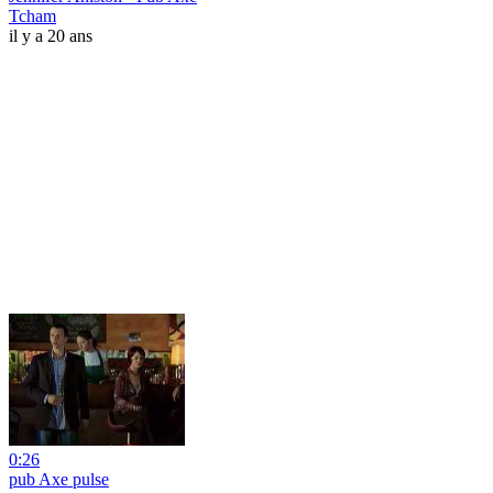
Tcham
il y a 20 ans
0:26
pub Axe pulse