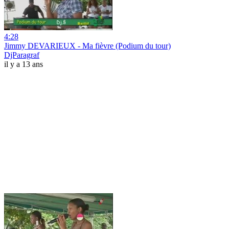
4:28
Jimmy DEVARIEUX - Ma fièvre (Podium du tour)
DjParagraf
il y a 13 ans