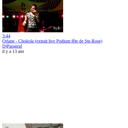
3:44
Orlane - Chokola (extrait live Podium fête de Ste-Rose)
DjParagraf
il y a 13 ans