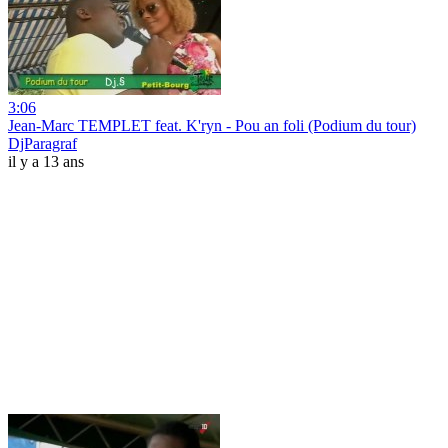
3:06
Jean-Marc TEMPLET feat. K'ryn - Pou an foli (Podium du tour)
DjParagraf
il y a 13 ans