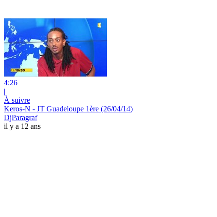
4:26
|
À suivre
Keros-N - JT Guadeloupe 1ère (26/04/14)
DjParagraf
il y a 12 ans