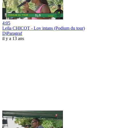
4:05
Leïla CHICOT - Lov intans (Podium du tour)
DjParagraf
il y a 13 ans