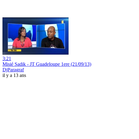
3:21
Misié Sadik - JT Guadeloupe 1ere (21/09/13)
DjParagraf
il y a 13 ans