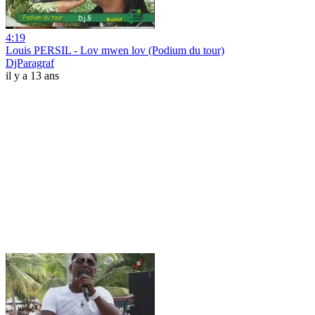
4:19
Louis PERSIL - Lov mwen lov (Podium du tour)
DjParagraf
il y a 13 ans