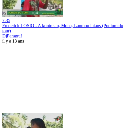
7:35
Frederick LOSIO - A kontretan, Mona, Lanmou intans (Podium du
tour)
DjParagraf
il y a 13 ans