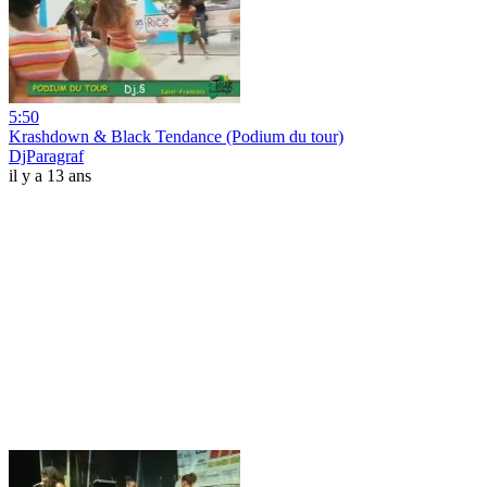
5:50
Krashdown & Black Tendance (Podium du tour)
DjParagraf
il y a 13 ans