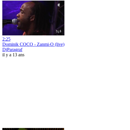
2:25
Dominik COCO - Zanmi-O (live)
DjParagraf
il y a 13 ans