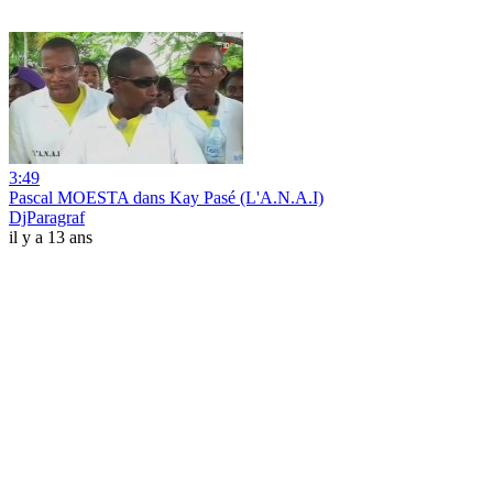
3:49
Pascal MOESTA dans Kay Pasé (L'A.N.A.I)
DjParagraf
il y a 13 ans