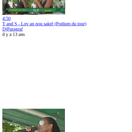
4:50
T and S - Lov an nou sakré (Podium du tour)
DjParagraf
il y a 13 ans