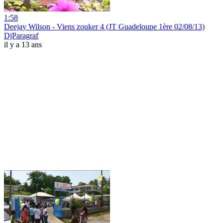
1:58
Deejay Wilson - Viens zouker 4 (JT Guadeloupe 1ère 02/08/13)
DjParagraf
il y a 13 ans