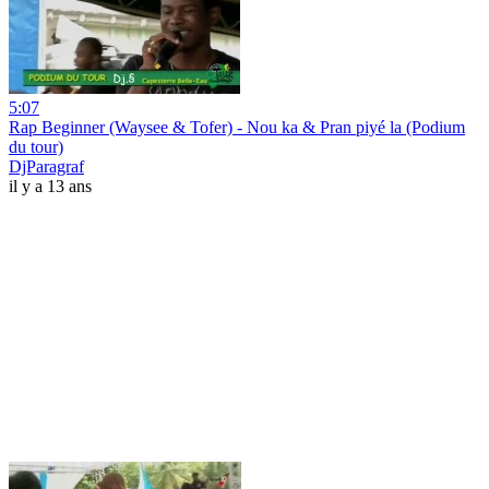
5:07
Rap Beginner (Waysee & Tofer) - Nou ka & Pran piyé la (Podium
du tour)
DjParagraf
il y a 13 ans