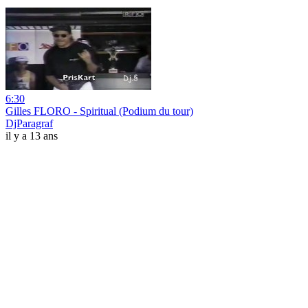
6:30
Gilles FLORO - Spiritual (Podium du tour)
DjParagraf
il y a 13 ans