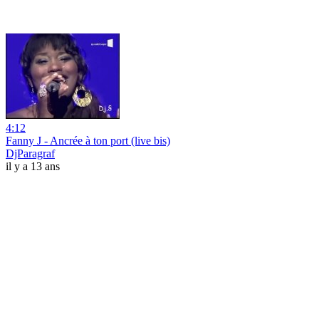
4:12
Fanny J - Ancrée à ton port (live bis)
DjParagraf
il y a 13 ans