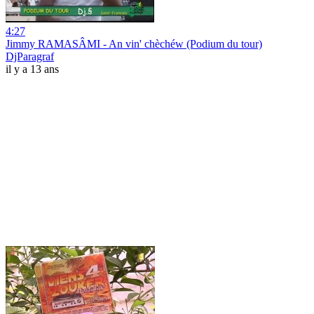
4:27
Jimmy RAMASÂMI - An vin' chèchéw (Podium du tour)
DjParagraf
il y a 13 ans