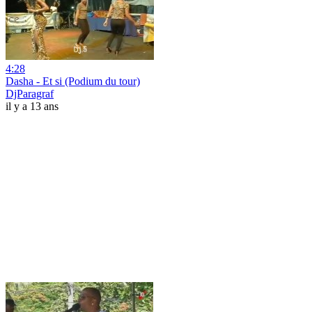
4:28
Dasha - Et si (Podium du tour)
DjParagraf
il y a 13 ans