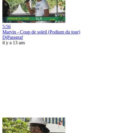
5:56
Marvin - Coup de soleil (Podium du tour)
DjParagraf
il y a 13 ans