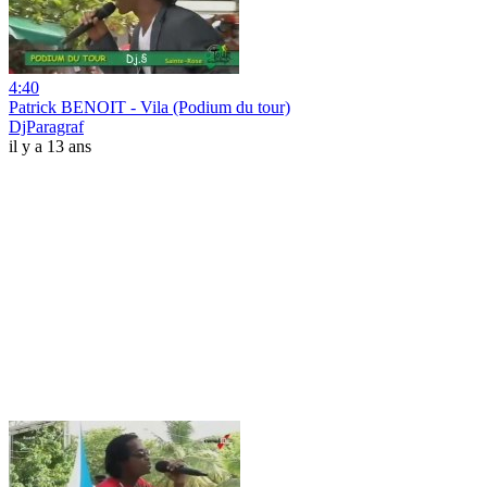
4:40
Patrick BENOIT - Vila (Podium du tour)
DjParagraf
il y a 13 ans