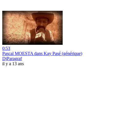
0:53
Pascal MOESTA dans Kay Pasé (générique)
DjParagraf
il y a 13 ans