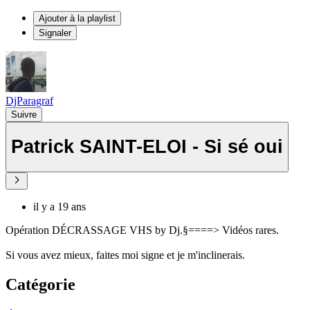
Ajouter à la playlist
Signaler
DjParagraf
Suivre
Patrick SAINT-ELOI - Si sé oui
il y a 19 ans
Opération DÉCRASSAGE VHS by Dj.§====> Vidéos rares.
Si vous avez mieux, faites moi signe et je m'inclinerais.
Catégorie