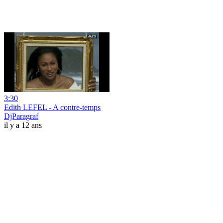
3:30
Edith LEFEL - A contre-temps
DjParagraf
il y a 12 ans