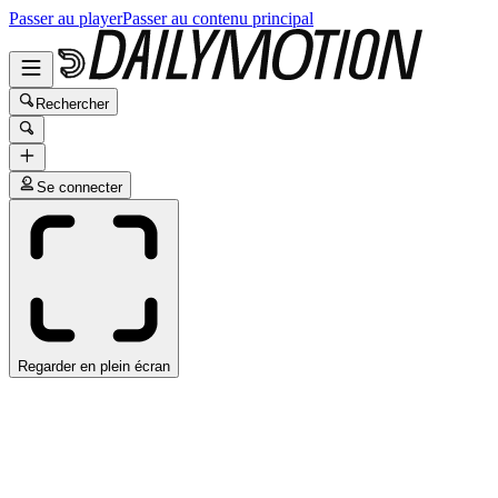
Passer au player
Passer au contenu principal
Rechercher
Se connecter
Regarder en plein écran