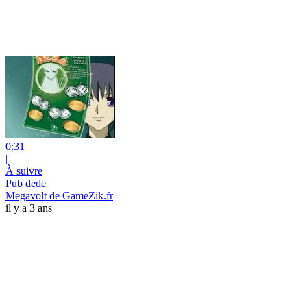
0:31
|
À suivre
Pub dede
Megavolt de GameZik.fr
il y a 3 ans