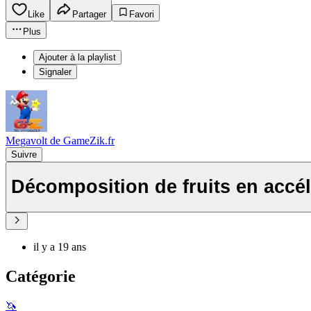
Like
Partager
Favori
Plus
Ajouter à la playlist
Signaler
Megavolt de GameZik.fr
Suivre
Décomposition de fruits en accé
il y a 19 ans
Catégorie
🦄