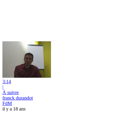
3:14
|
À suivre
franck durandot
FdM
il y a 18 ans