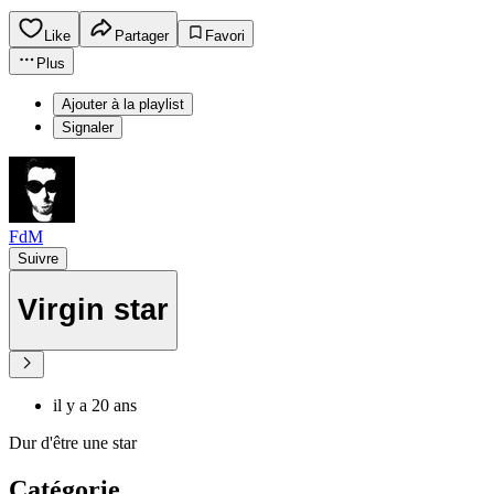
Like
Partager
Favori
Plus
Ajouter à la playlist
Signaler
FdM
Suivre
Virgin star
il y a 20 ans
Dur d'être une star
Catégorie