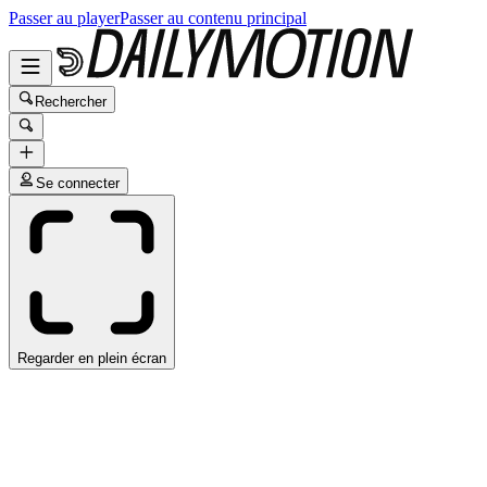
Passer au player
Passer au contenu principal
Rechercher
Se connecter
Regarder en plein écran