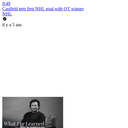
0:49
Caufield gets first NHL goal with OT winner
NHL
il y a 5 ans