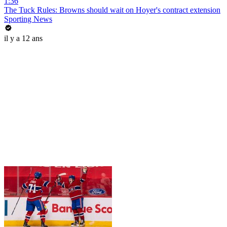
1:36
The Tuck Rules: Browns should wait on Hoyer's contract extension
Sporting News
il y a 12 ans