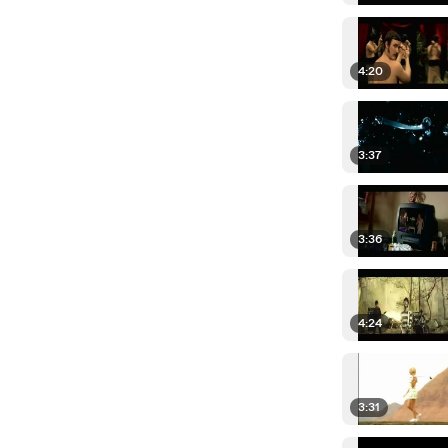
4:20
3:37
3:36
4:24
3:31