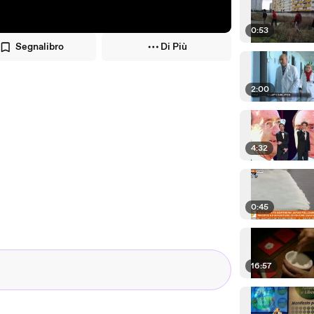
0:53
Segnalibro
Di Più
2:00
4:32
0:45
16:57