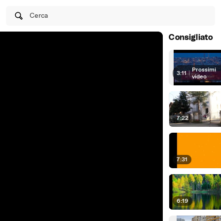
Cerca
Consigliato
Prossimi
3:11
|
video
7:22
7:31
6:19