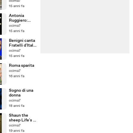
ocima7
15 anni fa
Antonia
Ruggiero:
provino per
ocima7
"Nuovi
15 anni fa
talenti" della
RAI
Benigni canta
Fratelli d'Italia
al Festival di
ocima7
Sanremo 2011
15 anni fa
Roma sparita
ocima7
16 anni fa
Sogno di una
donna
ocima7
18 anni fa
Shaun the
sheep Life's A
Treat
ocima7
19 anni fa