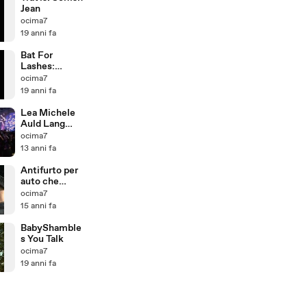
Jean
ocima7
19 anni fa
Bat For
Lashes:
What's A Girl
ocima7
To Do
19 anni fa
Lea Michele
Auld Lang
Syne (Valzer
ocima7
delle candele)
13 anni fa
dal film
Capodanno A
Antifurto per
New York
auto che
(New Year's
simula un
ocima7
Eve)
orgasmo
15 anni fa
BabyShamble
s You Talk
ocima7
19 anni fa