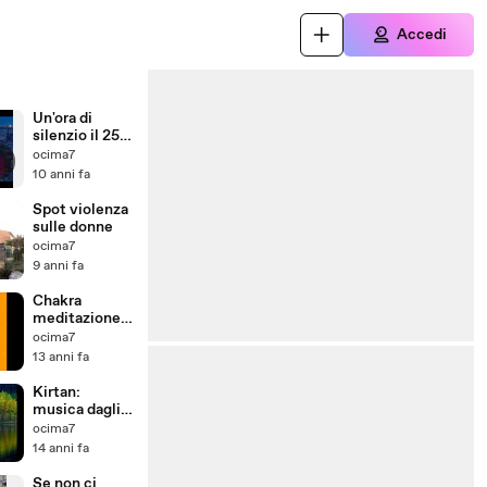
Accedi
Un'ora di
silenzio il 25
novembre
ocima7
10 anni fa
Spot violenza
sulle donne
ocima7
9 anni fa
Chakra
meditazione
sui colori
ocima7
13 anni fa
Kirtan:
musica dagli
effetti
ocima7
terapeutici
14 anni fa
contro lo
stress
Se non ci