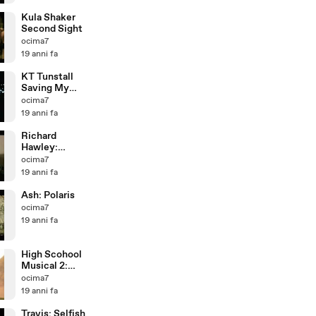
Kula Shaker
Second Sight
ocima7
19 anni fa
KT Tunstall
Saving My
Face
ocima7
19 anni fa
Richard
Hawley:
Tonight The
ocima7
Streets Are
19 anni fa
Ours
Ash: Polaris
ocima7
19 anni fa
High Scohool
Musical 2:
What Time Is
ocima7
It
19 anni fa
Travis: Selfish