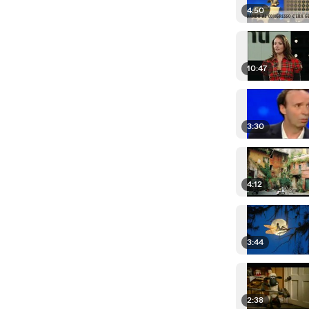
4:50
10:47
3:30
4:12
3:44
2:38