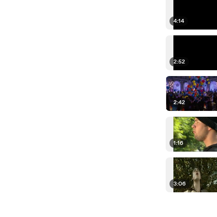
4:14
2:52
2:42
1:16
3:06