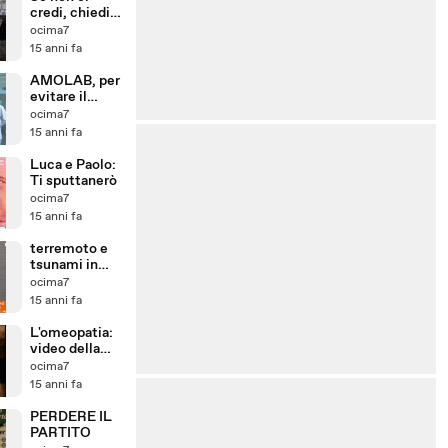
credi, chiedilo
a loro.
ocima7
15 anni fa
AMOLAB, per
evitare il
parto cesareo
ocima7
15 anni fa
Luca e Paolo:
Ti sputtanerò
ocima7
15 anni fa
terremoto e
tsunami in
Giappone
ocima7
15 anni fa
L'omeopatia:
video della
Gudjons
ocima7
15 anni fa
PERDERE IL
PARTITO