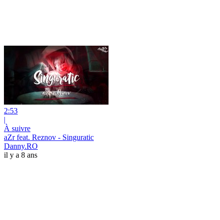
2:53
|
À suivre
aZr feat. Reznov - Singuratic
Danny.RO
il y a 8 ans