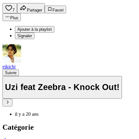
7
Partager
Favori
Plus
Ajouter à la playlist
Signaler
eikichi
Suivre
Uzi feat Zeebra - Knock Out!
il y a 20 ans
Catégorie