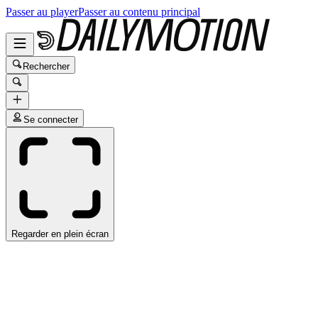
Passer au player
Passer au contenu principal
Rechercher
Se connecter
Regarder en plein écran