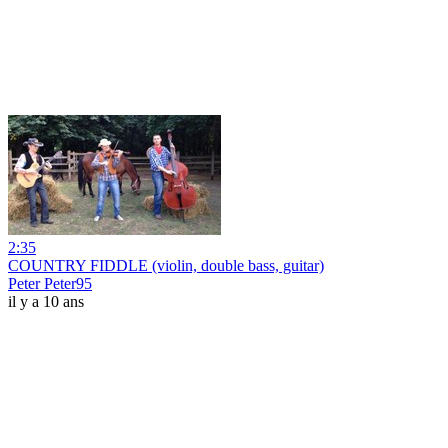
2:35
COUNTRY FIDDLE (violin, double bass, guitar)
Peter Peter95
il y a 10 ans