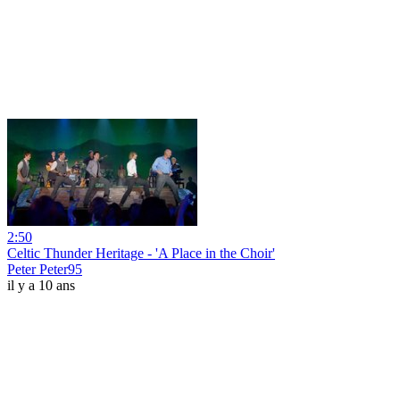
2:50
Celtic Thunder Heritage - 'A Place in the Choir'
Peter Peter95
il y a 10 ans