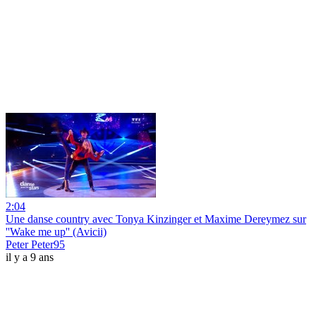
2:04
Une danse country avec Tonya Kinzinger et Maxime Dereymez sur
''Wake me up'' (Avicii)
Peter Peter95
il y a 9 ans