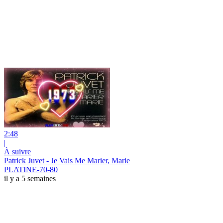
2:48
|
À suivre
Patrick Juvet - Je Vais Me Marier, Marie
PLATINE-70-80
il y a 5 semaines