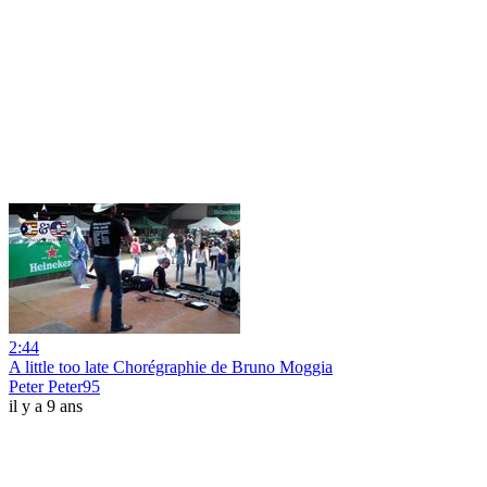
2:44
A little too late Chorégraphie de Bruno Moggia
Peter Peter95
il y a 9 ans