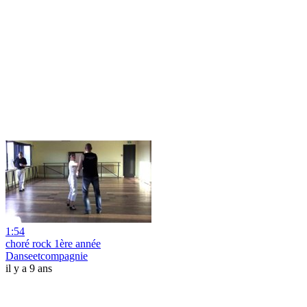
1:54
choré rock 1ère année
Danseetcompagnie
il y a 9 ans