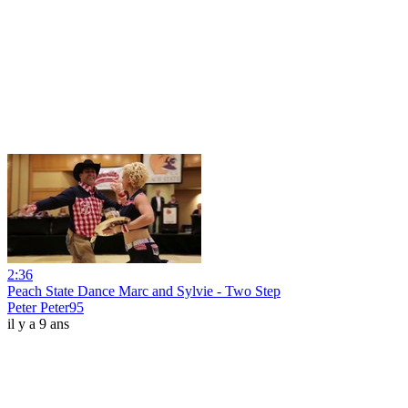
2:36
Peach State Dance Marc and Sylvie - Two Step
Peter Peter95
il y a 9 ans