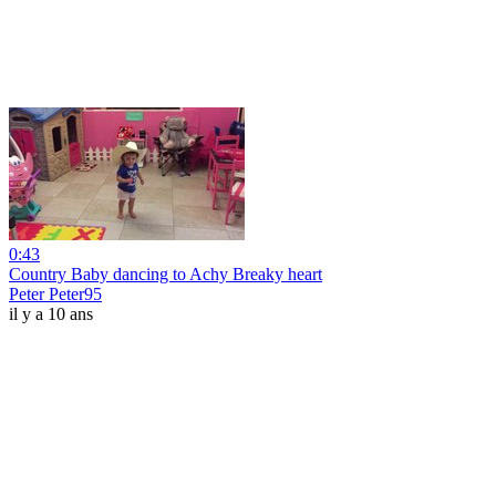
0:43
Country Baby dancing to Achy Breaky heart
Peter Peter95
il y a 10 ans