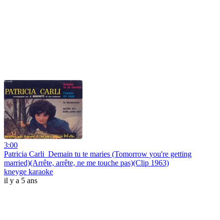
3:00
Patricia Carli_Demain tu te maries (Tomorrow you're getting
married)(Arrête, arrête, ne me touche pas)(Clip 1963)
kneyge karaoke
il y a 5 ans