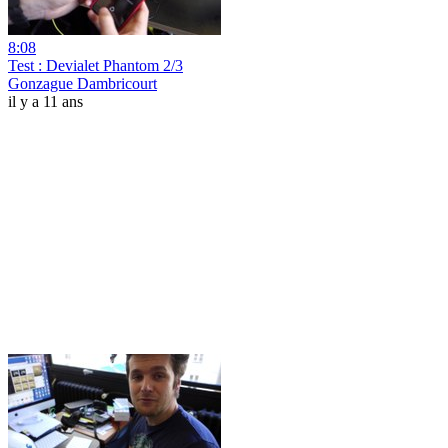
8:08
Test : Devialet Phantom 2/3
Gonzague Dambricourt
il y a 11 ans