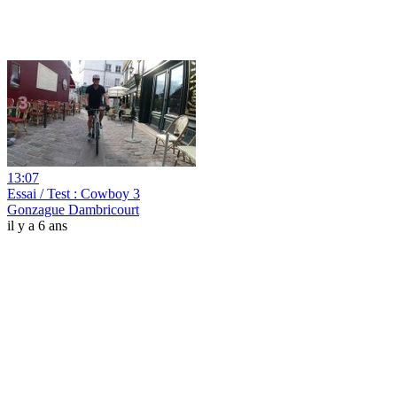
13:07
Essai / Test : Cowboy 3
Gonzague Dambricourt
il y a 6 ans