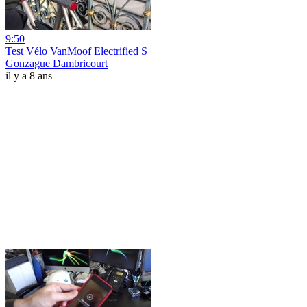
9:50
Test Vélo VanMoof Electrified S
Gonzague Dambricourt
il y a 8 ans