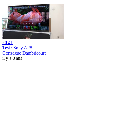
20:41
Test : Sony AF8
Gonzague Dambricourt
il y a 8 ans