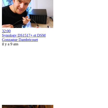
32:00
Synology DS1517+ et DSM
Gonzague Dambricourt
il y a 9 ans