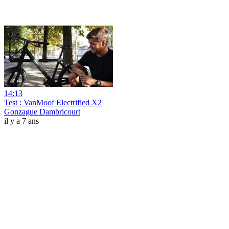
14:13
Test : VanMoof Electrified X2
Gonzague Dambricourt
il y a 7 ans