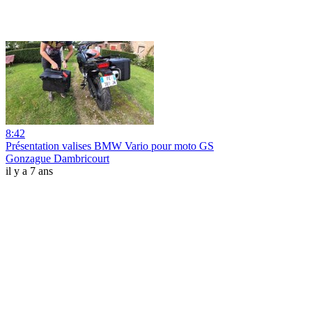
8:42
Présentation valises BMW Vario pour moto GS
Gonzague Dambricourt
il y a 7 ans