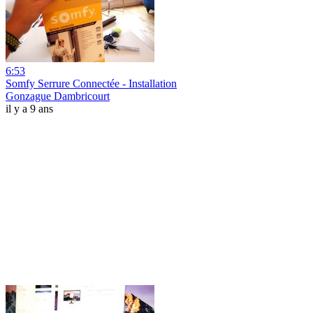
6:53
Somfy Serrure Connectée - Installation
Gonzague Dambricourt
il y a 9 ans