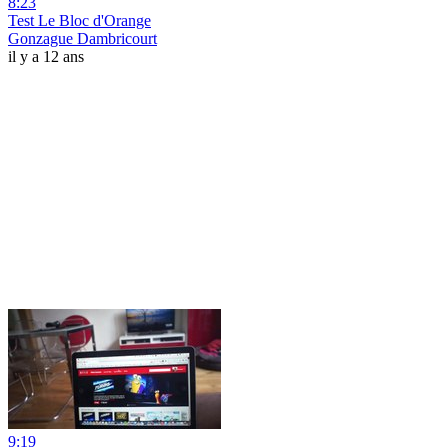
8:23
Test Le Bloc d'Orange
Gonzague Dambricourt
il y a 12 ans
9:19