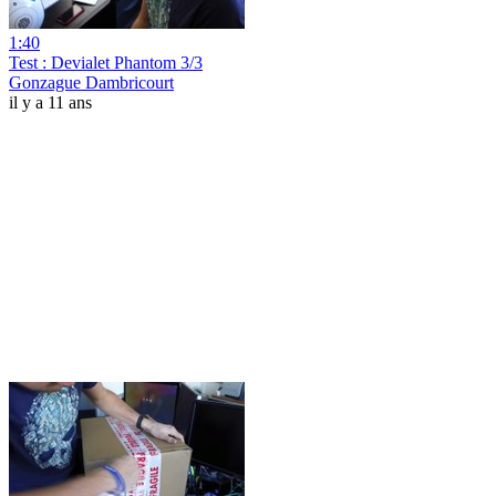
1:40
Test : Devialet Phantom 3/3
Gonzague Dambricourt
il y a 11 ans