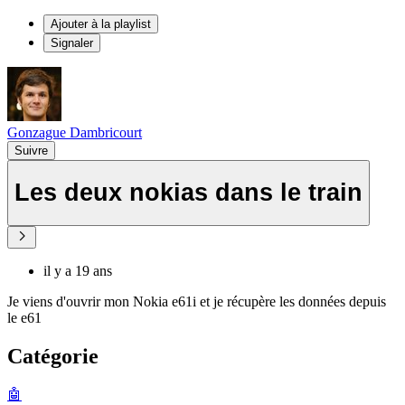
Ajouter à la playlist
Signaler
Gonzague Dambricourt
Suivre
Les deux nokias dans le train
il y a 19 ans
Je viens d'ouvrir mon Nokia e61i et je récupère les données depuis
le e61
Catégorie
🤖