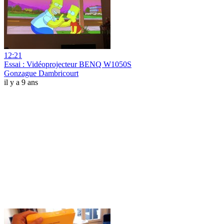
12:21
Essai : Vidéoprojecteur BENQ W1050S
Gonzague Dambricourt
il y a 9 ans