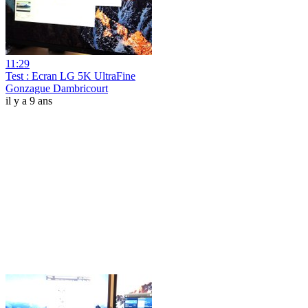
11:29
Test : Ecran LG 5K UltraFine
Gonzague Dambricourt
il y a 9 ans