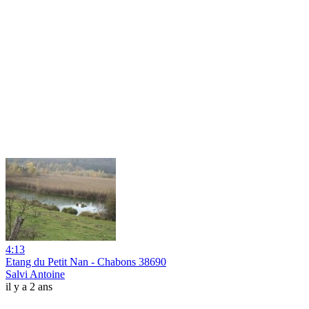
4:13
Etang du Petit Nan - Chabons 38690
Salvi Antoine
il y a 2 ans