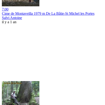
7:00
Cime de Montaveilla 1979 m De La Bâtie-St Michel les Portes
Salvi Antoine
il y a 1 an