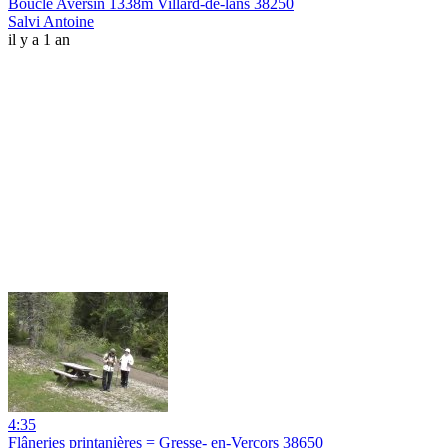
Boucle Aversin 1338m Villard-de-lans 38250
Salvi Antoine
il y a 1 an
4:35
Flâneries printanières = Gresse- en-Vercors 38650