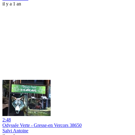
il y a 1 an
2:48
Odyssée Verte - Gresse-en Vercors 38650
Salvi Antoine