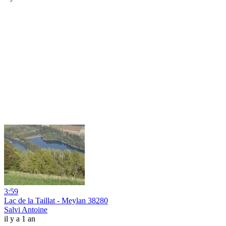
3:59
Lac de la Taillat - Meylan 38280
Salvi Antoine
il y a 1 an