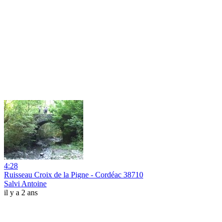
4:28
Ruisseau Croix de la Pigne - Cordéac 38710
Salvi Antoine
il y a 2 ans