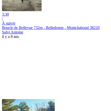
3:30
|
À suivre
Boucle de Bellevue 732m - Belledonne - Montchaboud 38220
Salvi Antoine
il y a 8 ans