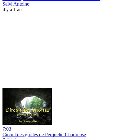
Salvi Antoine
il y a 1 an
7:03
Circuit des grottes de Perquelin Chartreuse