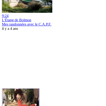
9:24
L'Étang de Bolmon
Mes randonnées avec le C.A.P.F.
il y a 4 ans