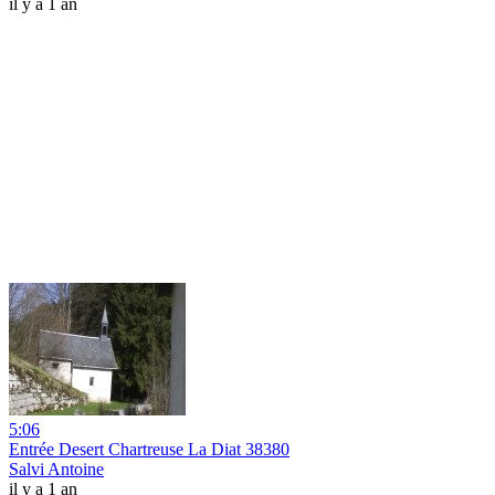
il y a 1 an
5:06
Entrée Desert Chartreuse La Diat 38380
Salvi Antoine
il y a 1 an