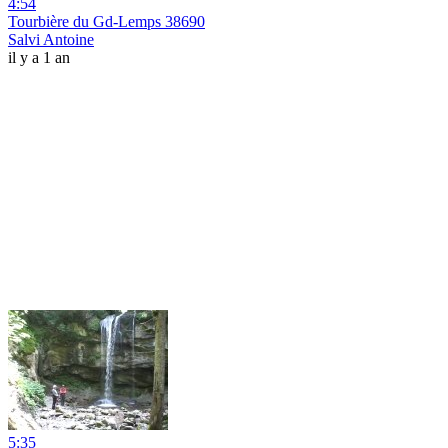
4:54
Tourbière du Gd-Lemps 38690
Salvi Antoine
il y a 1 an
5:35