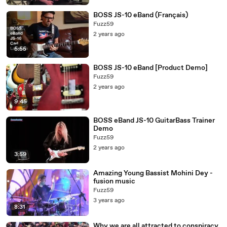
BOSS JS-10 eBand (Français)
Fuzz59
2 years ago
5:55
BOSS JS-10 eBand [Product Demo]
Fuzz59
2 years ago
9:45
BOSS eBand JS-10 GuitarBass Trainer
Demo
Fuzz59
2 years ago
3:59
Amazing Young Bassist Mohini Dey -
fusion music
Fuzz59
3 years ago
8:31
Why we are all attracted to conspiracy