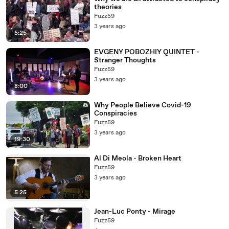
theories
Fuzz59
3 years ago
5:25
EVGENY POBOZHIY QUINTET -
Stranger Thoughts
Fuzz59
3 years ago
8:00
Why People Believe Covid-19
Conspiracies
Fuzz59
3 years ago
19:30
Al Di Meola - Broken Heart
Fuzz59
3 years ago
5:25
Jean-Luc Ponty - Mirage
Fuzz59