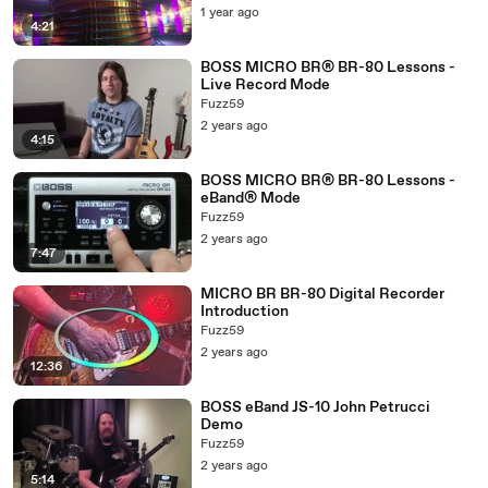
1 year ago
4:21
BOSS MICRO BR® BR-80 Lessons -
Live Record Mode
Fuzz59
2 years ago
4:15
BOSS MICRO BR® BR-80 Lessons -
eBand® Mode
Fuzz59
2 years ago
7:47
MICRO BR BR-80 Digital Recorder
Introduction
Fuzz59
2 years ago
12:36
BOSS eBand JS-10 John Petrucci
Demo
Fuzz59
2 years ago
5:14