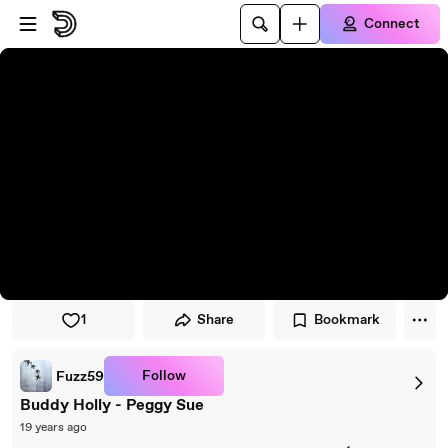
Skip to player
Skip to main content
Connect
1
Share
Bookmark
Follow
Fuzz59
Buddy Holly - Peggy Sue
19 years ago