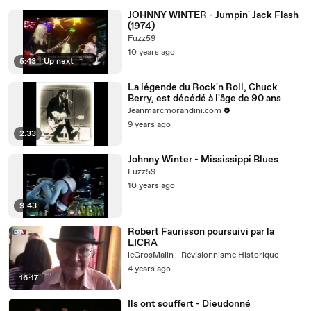
JOHNNY WINTER - Jumpin' Jack Flash
(1974)
Fuzz59
10 years ago
5:43
|
Up next
La légende du Rock'n Roll, Chuck
Berry, est décédé à l'âge de 90 ans
Jeanmarcmorandini.com
9 years ago
2:33
Johnny Winter - Mississippi Blues
Fuzz59
10 years ago
9:43
Robert Faurisson poursuivi par la
LICRA
leGrosMalin - Révisionnisme Historique
4 years ago
16:17
Ils ont souffert - Dieudonné