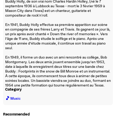
Buddy Holly, de son vrai nom Charles Hardin Holley, (né le 7
septembre 1936 à Lubbock au Texas - mort le 3 février 1959 à
Mason City dans l'Iowa) est un chanteur, guitariste et
compositeur de rock'n'roll.
En 1941, Buddy Holly effectue sa première apparition sur scène
en compagnie de ses frères Larry et Travis. Ils gagnent ce jour là,
un prix après avoir chanté « Down the river of memories ». Vers
l’âge de 11 ans, Buddy étudie le solfège et le piano. Après une
unique année d’étude musicale, il continue son travail au piano
seul.
En 1949, il forme un duo avec un ami rencontré au collège, Bob
Montgomery. Les deux amis jouent ensemble jusqu’en 1953,
date à laquelle ils enregistrent deux titres sur une bande chez
Buddy : Footprints in the snow de Bill Monroe et un instrumental.
À cette époque, ils commencent tous deux à animer de petites
soirées locales. Un bassiste viendra se joindre au duo, formant en
1954 une petite formation qui tourne régulièrement au Texas.
Category
🎵
Music
Recommended