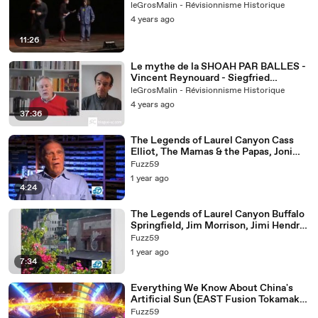
leGrosMalin - Révisionnisme Historique
4 years ago
11:26
Le mythe de la SHOAH PAR BALLES -
Vincent Reynouard - Siegfried
Verbeke
leGrosMalin - Révisionnisme Historique
4 years ago
37:36
The Legends of Laurel Canyon Cass
Elliot, The Mamas & the Papas, Joni
Mitchell EYE ON L.A.
Fuzz59
1 year ago
4:24
The Legends of Laurel Canyon Buffalo
Springfield, Jim Morrison, Jimi Hendrix
EYE ON L.A.
Fuzz59
1 year ago
7:34
Everything We Know About China's
Artificial Sun (EAST Fusion Tokamak
Reactor)
Fuzz59