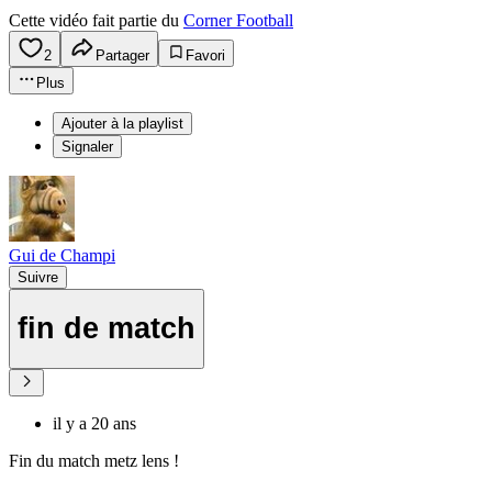
Cette vidéo fait partie du
Corner Football
2
Partager
Favori
Plus
Ajouter à la playlist
Signaler
Gui de Champi
Suivre
fin de match
il y a 20 ans
Fin du match metz lens !