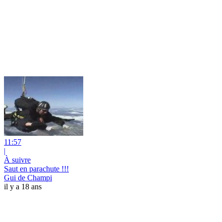
11:57
|
À suivre
Saut en parachute !!!
Gui de Champi
il y a 18 ans