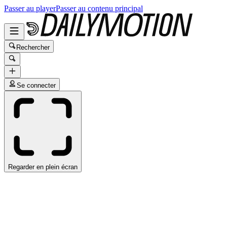
Passer au player
Passer au contenu principal
Rechercher
Se connecter
Regarder en plein écran