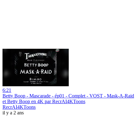
6:21
Betty Boop - Mascarade - ép01 - Complet - VOST - Mask-A-Raid
et Betty Boop en 4K par RecrAI4KToons
RecrAI4KToons
il y a 2 ans