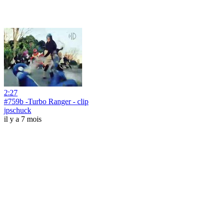
2:27
#759b -Turbo Ranger - clip
jpschuck
il y a 7 mois