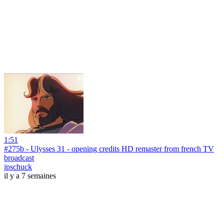
1:51
#275b - Ulysses 31 - opening credits HD remaster from french TV
broadcast
jpschuck
il y a 7 semaines