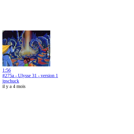
1:56
#275a - Ulysse 31 - version 1
jpschuck
il y a 4 mois