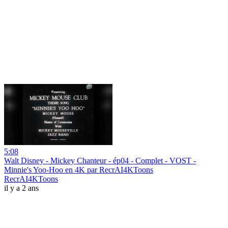
5:08
Walt Disney - Mickey Chanteur - ép04 - Complet - VOST -
Minnie's Yoo-Hoo en 4K par RecrAI4KToons
RecrAI4KToons
il y a 2 ans