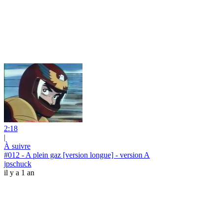
2:18
|
À suivre
#012 - A plein gaz [version longue] - version A
jpschuck
il y a 1 an