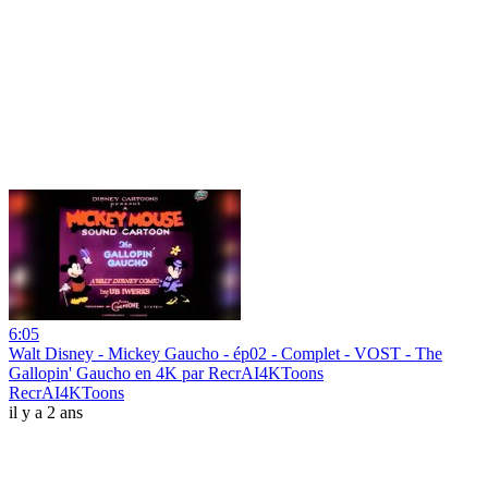
6:05
Walt Disney - Mickey Gaucho - ép02 - Complet - VOST - The
Gallopin' Gaucho en 4K par RecrAI4KToons
RecrAI4KToons
il y a 2 ans