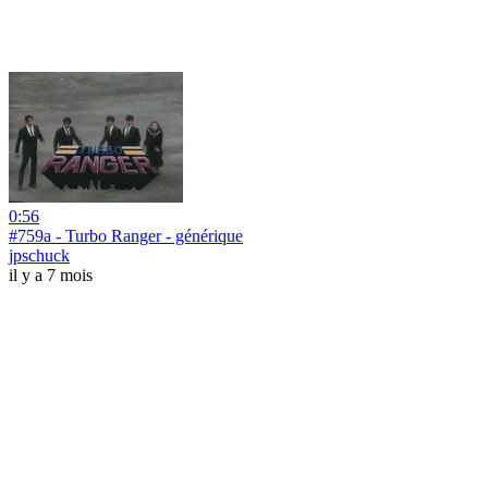
0:56
#759a - Turbo Ranger - générique
jpschuck
il y a 7 mois