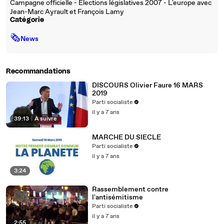
Campagne officielle - Élections législatives 2007 - L'europe avec
Jean-Marc Ayrault et François Lamy
Catégorie
🗞
News
Recommandations
DISCOURS Olivier Faure 16 MARS
2019
Parti socialiste
il y a 7 ans
39:13
|
À suivre
MARCHE DU SIECLE
Parti socialiste
il y a 7 ans
3:24
Rassemblement contre
l'antisémitisme
Parti socialiste
il y a 7 ans
2:55