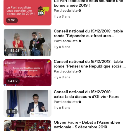
Le Parti socialiste vous souhaite une
bonne année 2019 !
Parti socialiste
il y a 8 ans
2:36
Conseil national du 15/12/2018 : table
ronde "Répondre aux fractures
territoriales, républicaines et
Parti socialiste
démocratiques"
il y a 8 ans
1:33:28
Conseil national du 15/12/2018 : table
ronde "Penser une République sociale
et écologique plus juste"
Parti socialiste
il y a 8 ans
54:02
Conseil national du 15/12/2018 :
extraits du discours d'Olivier Faure
Parti socialiste
il y a 8 ans
9:10
Olivier Faure - Débat à l'Assemblée
nationale - 5 décembre 2018