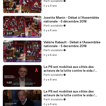
Parti socialiste
il y a 8 ans
4:58
Josette Manin - Débat à l'Assemblée
nationale - 5 décembre 2018
Parti socialiste
il y a 8 ans
5:57
Valérie Rabault - Débat à l'Assemblée
nationale - 5 decembre 2018
Parti socialiste
il y a 8 ans
5:29
Le PS est mobilisé aux côtés des
acteurs de la lutte contre le sida /
Stéphane Troussel - 2/5
Parti socialiste
il y a 8 ans
1:07
Le PS est mobilisé aux côtés des
acteurs de la lutte contre le sida /
Didier Jayle, médecin, fondateur du
Parti socialiste
site vih.org - 1/5
il y a 8 ans