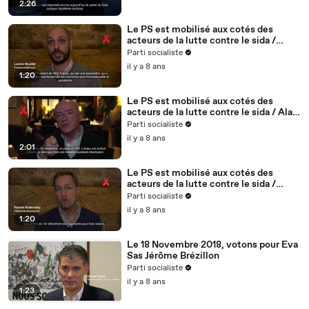
2:26
Le PS est mobilisé aux cotés des
acteurs de la lutte contre le sida /
Lennie Nicollet, président de HES -
Parti socialiste
5/5
il y a 8 ans
1:20
Le PS est mobilisé aux cotés des
acteurs de la lutte contre le sida / Alain
BONNINEAU, président de AIDES IDF /
Parti socialiste
4/5
il y a 8 ans
2:01
Le PS est mobilisé aux cotés des
acteurs de la lutte contre le sida /
Roman Krakovsky, président de
Parti socialiste
Séropotes - 3/5
il y a 8 ans
1:20
Le 18 Novembre 2018, votons pour Eva
Sas Jérôme Brézillon
Parti socialiste
il y a 8 ans
1:23