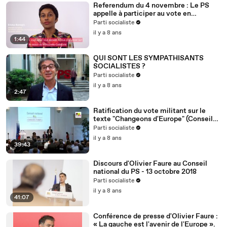
Referendum du 4 novembre : Le PS
appelle à participer au vote en
Nouvelle-Calédonie
Parti socialiste
il y a 8 ans
1:44
QUI SONT LES SYMPATHISANTS
SOCIALISTES ?
Parti socialiste
il y a 8 ans
2:47
Ratification du vote militant sur le
texte "Changeons d'Europe" (Conseil
national du 13/10/2018)
Parti socialiste
il y a 8 ans
39:43
Discours d'Olivier Faure au Conseil
national du PS - 13 octobre 2018
Parti socialiste
il y a 8 ans
41:07
Conférence de presse d'Olivier Faure :
« La gauche est l'avenir de l'Europe ».