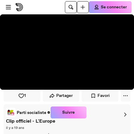
Passer au player
Passer au contenu principal
Se connecter
1
Partager
Favori
Suivre
Parti socialiste
Clip officiel - L'Europe
il y a 19 ans