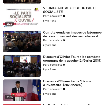
VERNISSAGE AU SIEGE DU PARTI
SOCIALISTE
Parti socialiste
il y a 7 ans
2:22
Compte-rendu en images de la journée
de rassemblement des secrétaires de
section (2.2.19)
Parti socialiste
il y a 8 ans
3:45
Discours d'Olivier Faure : les combats
communs de la gauche (2 février 2019)
Parti socialiste
il y a 8 ans
47:32
Discours d'Olivier Faure "Devoir
d'inventaire" (28/01/2019)
Parti socialiste
il y a 8 ans
41:42