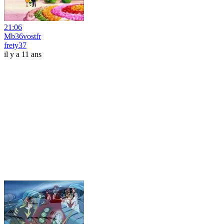
21:06
Mb36vostfr
frety37
il y a 11 ans