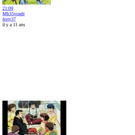
21:09
Mb35vostfr
frety37
il y a 11 ans