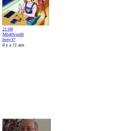
21:08
Mb40vostfr
frety37
il y a 11 ans