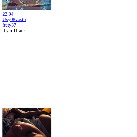
22:04
Usy08vostfr
frety37
il y a 11 ans