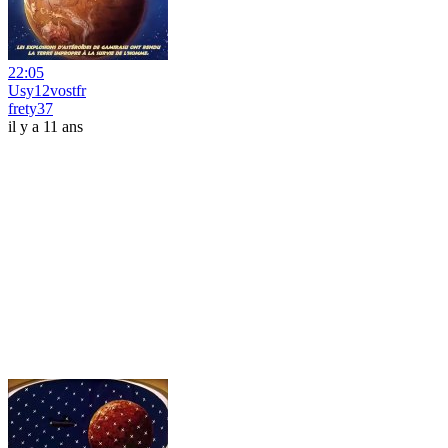
22:05
Usy12vostfr
frety37
il y a 11 ans