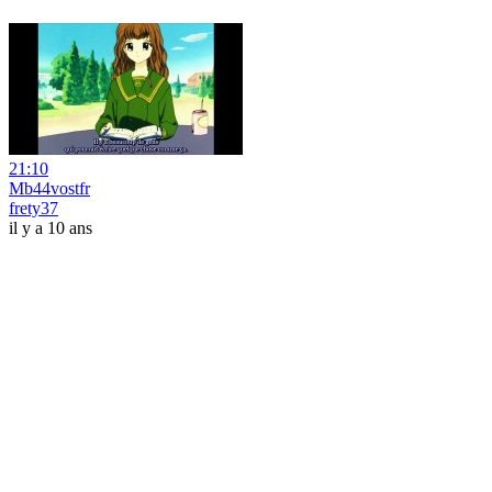
21:10
Mb44vostfr
frety37
il y a 10 ans