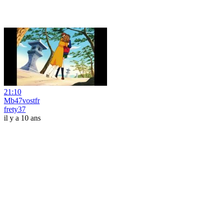
21:10
Mb47vostfr
frety37
il y a 10 ans