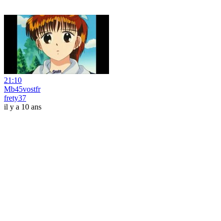
21:10
Mb45vostfr
frety37
il y a 10 ans