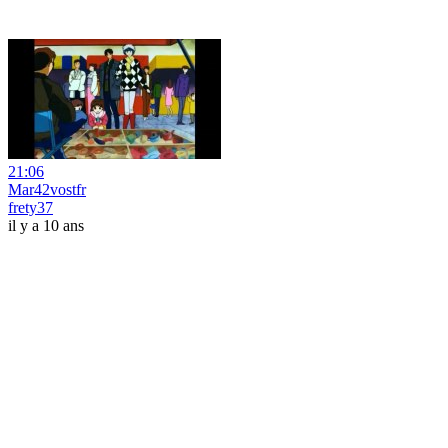
21:06
Mar42vostfr
frety37
il y a 10 ans