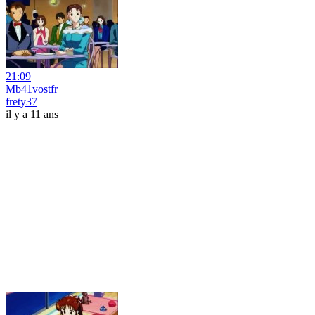
21:09
Mb41vostfr
frety37
il y a 11 ans