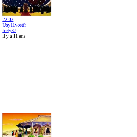
22:03
Usy11vostfr
frety37
il y a 11 ans