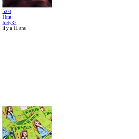
5:03
Hmt
frety37
il y a 11 ans