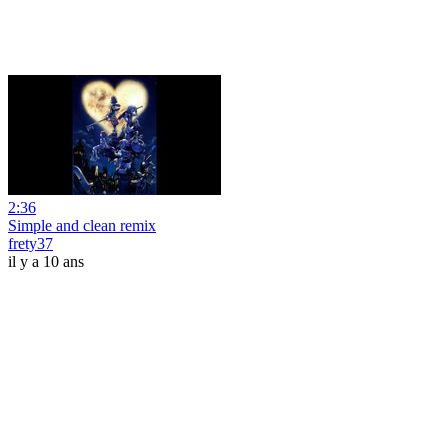
2:36
Simple and clean remix
frety37
il y a 10 ans