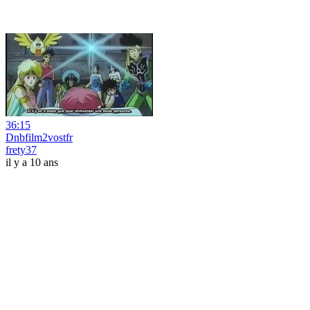
36:15
Dnbfilm2vostfr
frety37
il y a 10 ans