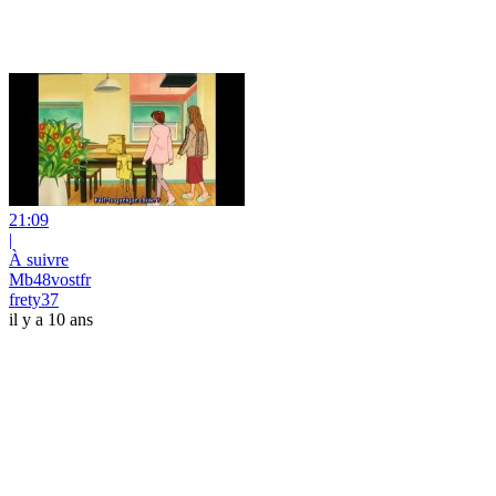
21:09
|
À suivre
Mb48vostfr
frety37
il y a 10 ans