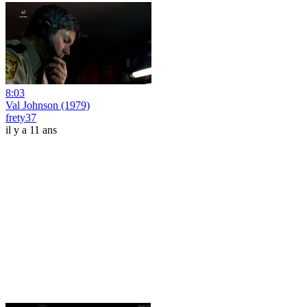
8:03
Val Johnson (1979)
frety37
il y a 11 ans