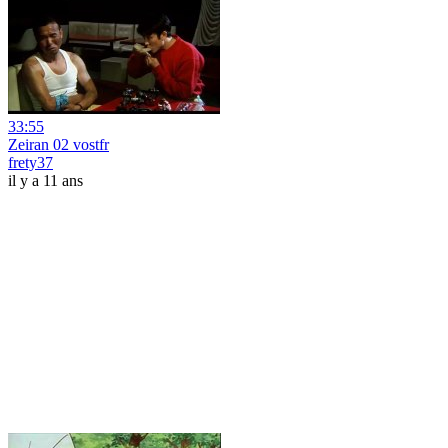
33:55
Zeiran 02 vostfr
frety37
il y a 11 ans