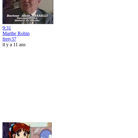
9:31
Marthe Robin
frety37
il y a 11 ans