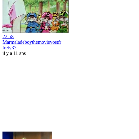
22:58
Marmaladeboythemovievostfr
frety37
il y a 11 ans