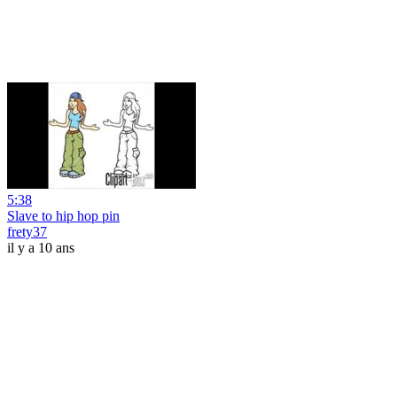
5:38
Slave to hip hop pin
frety37
il y a 10 ans