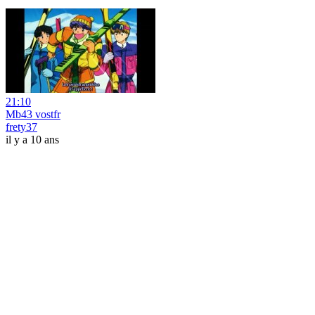
21:10
Mb43 vostfr
frety37
il y a 10 ans