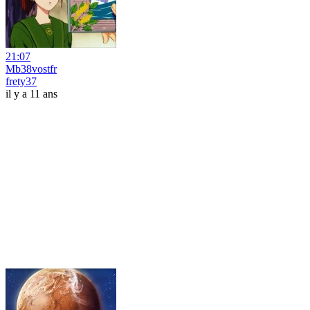
21:07
Mb38vostfr
frety37
il y a 11 ans