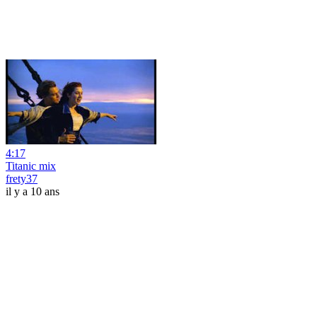
4:17
Titanic mix
frety37
il y a 10 ans