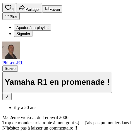
4
Partager
Favori
Plus
Ajouter à la playlist
Signaler
Phil-en-R1
Suivre
Yamaha R1 en promenade !
il y a 20 ans
Ma 2eme vidéo ... du 1er avril 2006.
Trop de monde sur la route à mon gout :-( ... j'ais pas pu monter dans l
N'hésitez pas à laisser un commentaire !!!