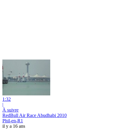
1:32
|
À suivre
RedBull Air Race Abudhabi 2010
Phil-en-R1
il y a 16 ans