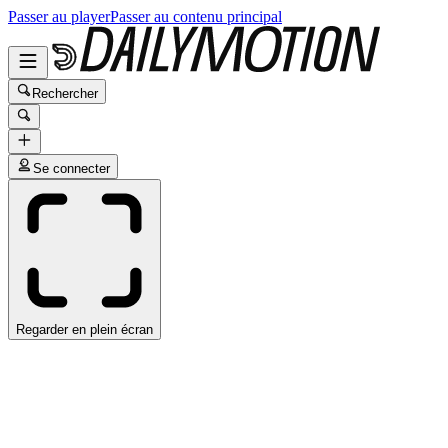
Passer au player
Passer au contenu principal
Rechercher
Se connecter
Regarder en plein écran