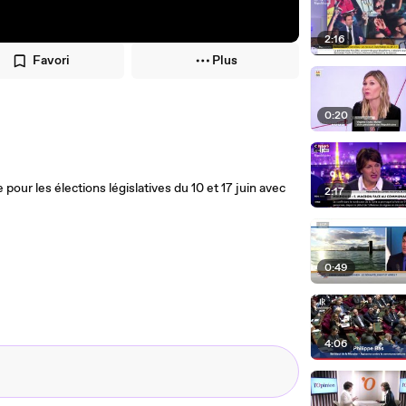
2:16
Favori
Plus
0:20
r les élections législatives du 10 et 17 juin avec
2:17
0:49
4:06