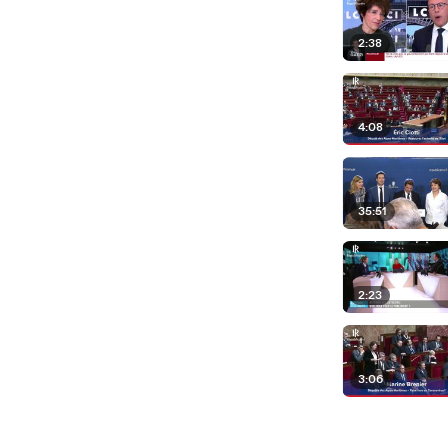
2:38
4:08
35:51
2:23
3:06