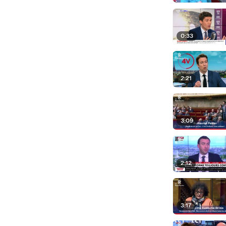
0:33
2:21
3:09
2:12
3:17