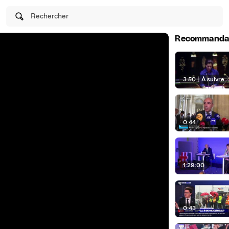
Rechercher
Recommanda
3:50
|
À suivre
0:44
1:29:00
0:43