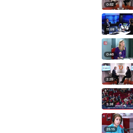
0:52
11:58
0:46
2:25
3:38
25:15