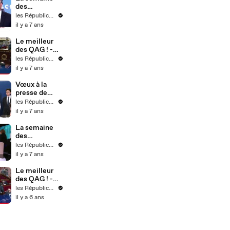
des
Républicains !
les Républicains
- Semaine 4
il y a 7 ans
Le meilleur
des QAG ! -
Semaine 4
les Républicains
il y a 7 ans
Vœux à la
presse de
l'équipe
les Républicains
dirigeante - 21
il y a 7 ans
janvier 2020
(17)
La semaine
des
Républicains !
les Républicains
- Semaine 3
il y a 7 ans
Le meilleur
des QAG ! -
Semaine 9
les Républicains
il y a 6 ans