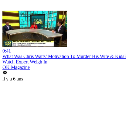
0:41
What Was Chris Watts’ Motivation To Murder His Wife & Kids?
Watch Expert Weigh In
OK Magazine
il y a 6 ans