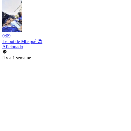
0:09
Le but de Mbappé 😍
Aficionado
il y a 1 semaine