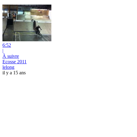
6:52
|
À suivre
Ecosse 2011
lelong
il y a 15 ans