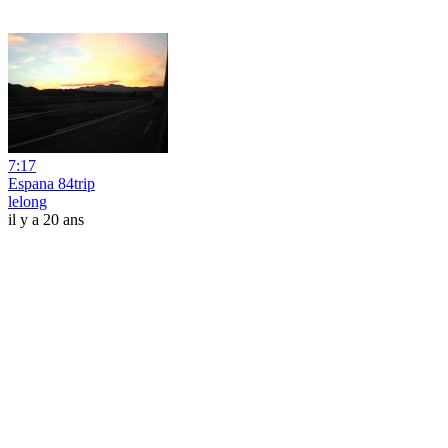
7:17
Espana 84trip
lelong
il y a 20 ans