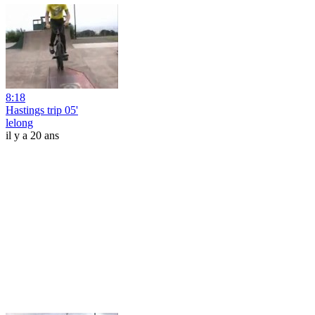
8:18
Hastings trip 05'
lelong
il y a 20 ans