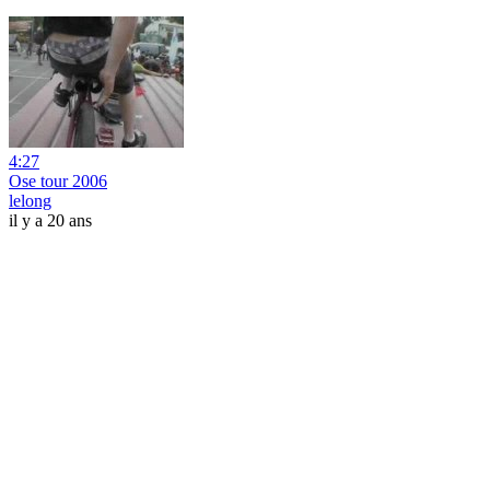
4:27
Ose tour 2006
lelong
il y a 20 ans