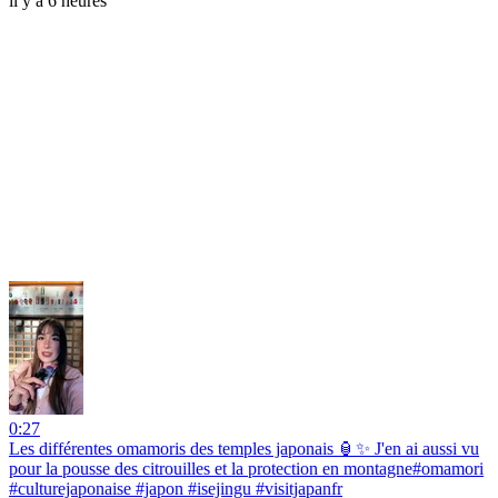
il y a 6 heures
0:27
Les différentes omamoris des temples japonais 🏮✨ J'en ai aussi vu
pour la pousse des citrouilles et la protection en montagne#omamori
#culturejaponaise #japon #isejingu #visitjapanfr