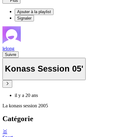
Plus
Ajouter à la playlist
Signaler
lelong
Suivre
Konass Session 05'
il y a 20 ans
La konass session 2005
Catégorie
🥇