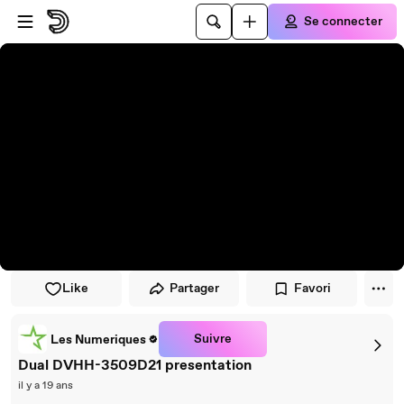
Passer au player
Passer au contenu principal
Se connecter
Like
Partager
Favori
Suivre
Les Numeriques
Dual DVHH-3509D21 presentation
il y a 19 ans