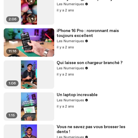
Les Numeriques
il y a 2 ans
2:06
iPhone 16 Pro : ronronnant mais
toujours excellent
Les Numeriques
il y a 2 ans
11:16
Qui laisse son chargeur branché ?
Les Numeriques
il y a 2 ans
1:06
Un laptop increvable
Les Numeriques
il y a 2 ans
1:15
Vous ne savez pas vous brosser les
dents !
Les Numeriques