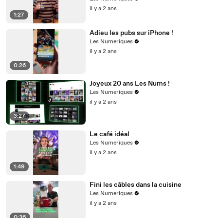
il y a 2 ans
1:27
Adieu les pubs sur iPhone !
Les Numeriques
il y a 2 ans
0:26
Joyeux 20 ans Les Nums !
Les Numeriques
il y a 2 ans
3:27
Le café idéal
Les Numeriques
il y a 2 ans
1:49
Fini les câbles dans la cuisine
Les Numeriques
il y a 2 ans
0:36