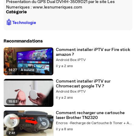
Présentation du GPS Dual DVHH-3509D21 par le site Les
Numeriques : www.lesnumeriques.com
Catégorie
🤖
Technologie
Recommandations
Comment installer iPTV sur Fire stick
amazon ?
Android Box iPTV
il y a 2 ans
14:27
|
À suivre
Comment installer iPTV sur
Chromecast google TV ?
Android Box iPTV
il y a 2 ans
15:53
Comment recharger une cartouche
laser Brother TN2320
Encros -Recharge de Cartouche & Toner + Actus
il y a 8 ans
2:41