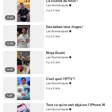
La cuisine du futur !
Les Numeriques
il y a 2 ans
0:55
Des bébés lave-linges !
Les Numeriques
il y a 2 ans
0:30
Ninja Slushi
Les Numeriques
il y a 2 ans
0:31
C'est quoi l'IPTV ?
Les Numeriques
il y a 2 ans
1:20
Tout ce qu'on sait déjà sur l'iPhone 16
Les Numeriques