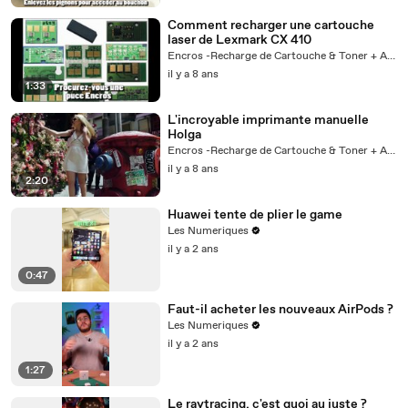
Comment recharger une cartouche
laser de Lexmark CX 410
Encros -Recharge de Cartouche & Toner + Actus
il y a 8 ans
1:33
L'incroyable imprimante manuelle
Holga
Encros -Recharge de Cartouche & Toner + Actus
il y a 8 ans
2:20
Huawei tente de plier le game
Les Numeriques
il y a 2 ans
0:47
Faut-il acheter les nouveaux AirPods ?
Les Numeriques
il y a 2 ans
1:27
Le raytracing, c'est quoi au juste ?